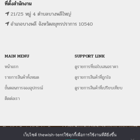
ที่ตั้งสำนักงาน
21/25 หมู่ 4 ตำบลบางพลีใหญ่
อำเภอบางพลี จังหวัดสมุทรปราการ 10540
MAIN MENU
SUPPORT LINK
หน้าแรก
ดูรายการที่ขอใบเสนอราคา
รายการสินค้าทั้งหมด
ดูรายการสินค้าที่ถูกใจ
ขั้นตอนการจองอุปกรณ์
ดูรายการสินค้าที่เปรียบเทียบ
ติดต่อเรา
The Wish Tent. All Rights Reserved. | ผู้ให้บริการเต็นท์ โต๊ะจีน โต๊ะหมู่บูชา-อาสนะ ชุดพิธี
งานแต่ง รวมถึงอุปกรณ์ต่างๆมากกว่า 100 รายการ ให้บริการทั้งในกรุงเทพและต่างจังหวัด
เว็บไซต์ thewish-tentใช้คุกกี้เพื่อการใช้งานที่ดียิ่งขึ้น
ติดต่อเรา