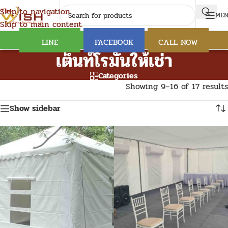
Skip to navigation
ME
Skip to main content
LINE
FACEBOOK
CALL NOW
เต็นท์โรมันให้เช่า
Categories
Showing 9–16 of 17 results
Show sidebar