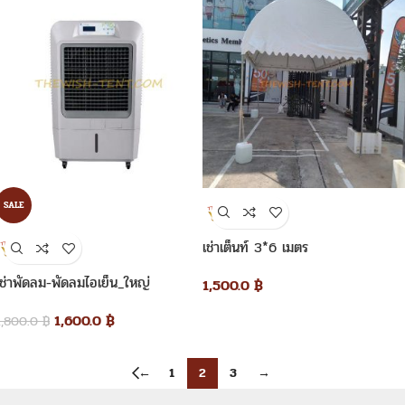
SALE
เช่าเต็นท์ 3*6 เมตร
เช่าพัดลม-พัดลมไอเย็น_ใหญ่
1,500.0
฿
1,600.0
฿
1,800.0
฿
←
1
2
3
→