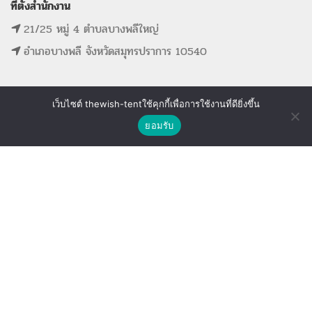
ที่ตั้งสำนักงาน
21/25 หมู่ 4 ตำบลบางพลีใหญ่
อำเภอบางพลี จังหวัดสมุทรปราการ 10540
เว็บไซต์ thewish-tentใช้คุกกี้เพื่อการใช้งานที่ดียิ่งขึ้น
ติดต่อเรา
MAIN MENU
SUPPORT LINK
ยอมรับ
Shop
Wishlist
Compare
หน้าแรก
ดูรายการที่ขอใบเสนอราคา
รายการสินค้าทั้งหมด
ดูรายการสินค้าที่ถูกใจ
ขั้นตอนการจองอุปกรณ์
ดูรายการสินค้าที่เปรียบเทียบ
ติดต่อเรา
The Wish Tent. All Rights Reserved. | ผู้ให้บริการเต็นท์ โต๊ะจีน โต๊ะหมู่บูชา-อาสนะ ชุดพิธี
งานแต่ง รวมถึงอุปกรณ์ต่างๆมากกว่า 100 รายการ ให้บริการทั้งในกรุงเทพและต่างจังหวัด