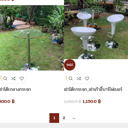
SALE
เช่าโต๊ะกลางกระจก
เช่าโต๊ะกระจก_เช่าเก้าอี้บาร์ไฟเบอร์
500.0
฿
1,150.0
฿
1,200.0
฿
1
2
→