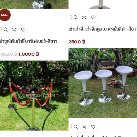
SALE
เช่าเก้าอี้_เก้าอี้สตูลเบาะหนังสีดำ-สีขา
เช่าชุดโต๊ะเก้าอี้บาร์ไฟเบอร์-สีขาว
250.0
฿
1,000.0
฿
1,050.0
฿