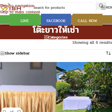
Skip to navigation
ME
Skip to main content
LINE
FACEBOOK
CALL NOW
โต๊ะขาวให้เช่า
Categories
Showing all 6 results
Show sidebar