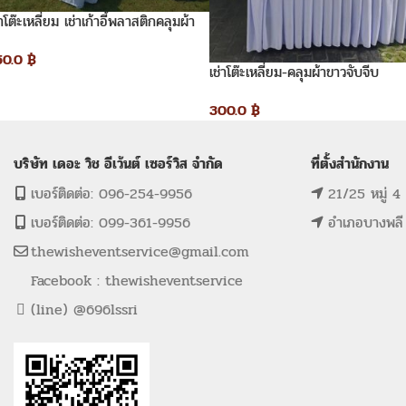
่าโต๊ะเหลี่ยม เช่าเก้าอี้พลาสติกคลุมผ้า
วโบว์สีทอง
50.0
฿
เช่าโต๊ะเหลี่ยม-คลุมผ้าขาวจับจีบ
300.0
฿
บริษัท เดอะ วิช อีเว้นต์ เซอร์วิส จำกัด
ที่ตั้งสำนักงาน
เบอร์ติดต่อ: 096-254-9956
21/25 หมู่ 4
เบอร์ติดต่อ: 099-361-9956
อำเภอบางพลี
thewisheventservice@gmail.com
Facebook : thewisheventservice
(line) @696lssri