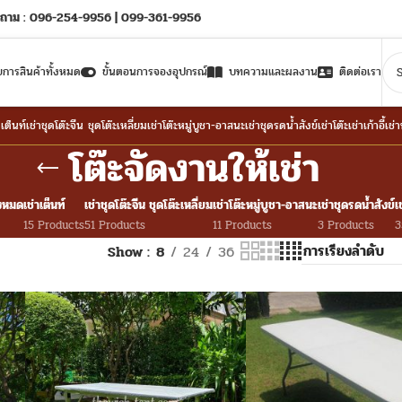
ถาม : 096-254-9956 | 099-361-9956
ยการสินค้าทั้งหมด
ขั้นตอนการจองอุปกรณ์
บทความและผลงาน
ติดต่อเรา
าเต็นท์
เช่าชุดโต๊ะจีน ชุดโต๊ะเหลี่ยม
เช่าโต๊ะหมู่บูชา-อาสนะ
เช่าชุดรดน้ำสังข์
เช่าโต๊ะ
เช่าเก้าอี้
เช่
โต๊ะจัดงานให้เช่า
้งหมด
เช่าเต็นท์
เช่าชุดโต๊ะจีน ชุดโต๊ะเหลี่ยม
เช่าโต๊ะหมู่บูชา-อาสนะ
เช่าชุดรดน้ำสังข์
เ
15 Products
51 Products
11 Products
3 Products
3
Show
8
24
36