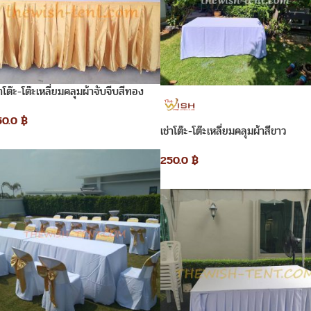
่าโต๊ะ-โต๊ะเหลี่ยมคลุมผ้าจับจีบสีทอง
50.0
฿
เช่าโต๊ะ-โต๊ะเหลี่ยมคลุมผ้าสีขาว
250.0
฿