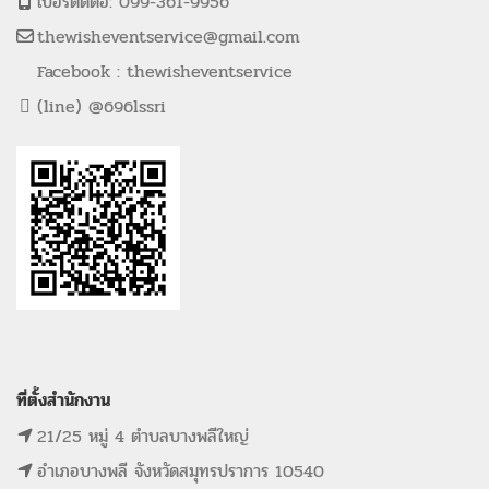
เบอร์ติดต่อ: 099-361-9956
thewisheventservice@gmail.com
Facebook : thewisheventservice
(line) @696lssri
ที่ตั้งสำนักงาน
21/25 หมู่ 4 ตำบลบางพลีใหญ่
อำเภอบางพลี จังหวัดสมุทรปราการ 10540