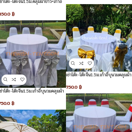
เช่าโต๊ะ-โต๊ะจีน1.5ม.คลุมผ้าขาว+เก้าอี้
พลาสติกไม่คลุมผ้า
350.0
฿
เช่าโต๊ะ-โต๊ะจีน1.5ม.เก้าอี้บุนวมคลุมผ้า
ขาวโบว์สีทอง
750.0
฿
เช่าโต๊ะ-โต๊ะจีน1.5ม.เก้าอี้บุนวมคลุมผ้า
ขาวโบว์สีเงิน
750.0
฿