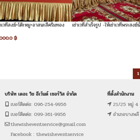
่าเวทีสงฆ์+โต๊ะหมู+อาสนะสีครีมทอง
เช่าเวทีสำเร็จรูป -ให้เช่าเวทีพระสงฆ์นั
สูง60ซ.ม.
,000.0
฿
1
บริษัท เดอะ วิช อีเว้นต์ เซอร์วิส จำกัด
ที่ตั้งสำนักงาน
เบอร์ติดต่อ: 096-254-9956
21/25 หมู่ 4
เบอร์ติดต่อ: 099-361-9956
อำเภอบางพลี
thewisheventservice@gmail.com
Facebook : thewisheventservice