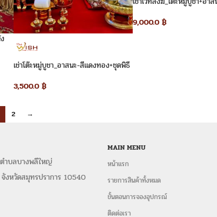
เช่าเวทีสงฆ์_โต๊ะหมู่บูชา+อา
เงิน
9,000.0
฿
่ง
เช่าโต๊ะหมู่บูชา_อาสนะ-สีแดงทอง+ชุดพิธี
สงฆ์
3,500.0
฿
2
→
MAIN MENU
 ตำบลบางพลีใหญ่
หน้าแรก
 จังหวัดสมุทรปราการ 10540
รายการสินค้าทั้งหมด
ขั้นตอนการจองอุปกรณ์
ติดต่อเรา