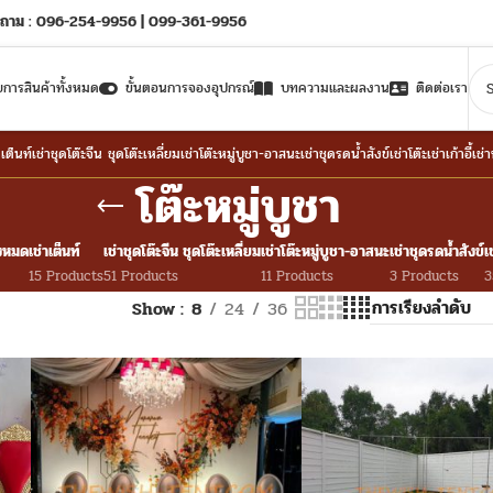
ถาม : 096-254-9956 | 099-361-9956
ยการสินค้าทั้งหมด
ขั้นตอนการจองอุปกรณ์
บทความและผลงาน
ติดต่อเรา
าเต็นท์
เช่าชุดโต๊ะจีน ชุดโต๊ะเหลี่ยม
เช่าโต๊ะหมู่บูชา-อาสนะ
เช่าชุดรดน้ำสังข์
เช่าโต๊ะ
เช่าเก้าอี้
เช่
โต๊ะหมู่บูชา
้งหมด
เช่าเต็นท์
เช่าชุดโต๊ะจีน ชุดโต๊ะเหลี่ยม
เช่าโต๊ะหมู่บูชา-อาสนะ
เช่าชุดรดน้ำสังข์
เ
15 Products
51 Products
11 Products
3 Products
3
Show
8
24
36