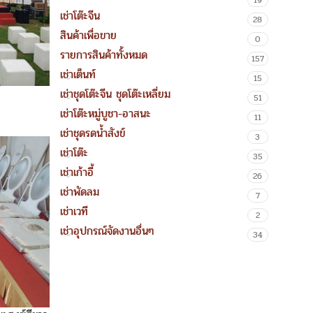
19
เช่าโต๊ะจีน
28
สินค้าเพื่อขาย
0
รายการสินค้าทั้งหมด
157
เช่าเต็นท์
15
เช่าชุดโต๊ะจีน ชุดโต๊ะเหลี่ยม
51
เช่าโต๊ะหมู่บูชา-อาสนะ
11
เช่าชุดรดน้ำสังข์
3
เช่าโต๊ะ
35
เช่าเก้าอี้
26
เช่าพัดลม
7
เช่าเวที
2
เช่าอุปกรณ์จัดงานอื่นๆ
34