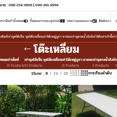
ถาม : 096-254-9956 | 099-361-9956
ยการสินค้าทั้งหมด
ขั้นตอนการจองอุปกรณ์
บทความและผลงาน
ติดต่อเรา
าเต็นท์
เช่าชุดโต๊ะจีน ชุดโต๊ะเหลี่ยม
เช่าโต๊ะหมู่บูชา-อาสนะ
เช่าชุดรดน้ำสังข์
เช่าโต๊ะ
เช่าเก้าอี้
เช่
โต๊ะเหลี่ยม
้งหมด
เช่าเต็นท์
เช่าชุดโต๊ะจีน ชุดโต๊ะเหลี่ยม
เช่าโต๊ะหมู่บูชา-อาสนะ
เช่าชุดรดน้ำสังข์
เ
15 Products
51 Products
11 Products
3 Products
3
Show
8
24
36