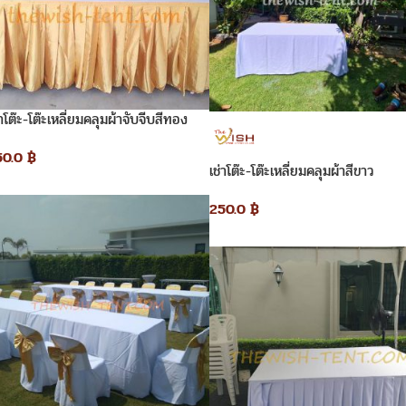
่าโต๊ะ-โต๊ะเหลี่ยมคลุมผ้าจับจีบสีทอง
50.0
฿
เช่าโต๊ะ-โต๊ะเหลี่ยมคลุมผ้าสีขาว
250.0
฿