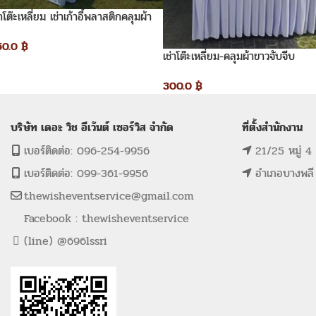
่าโต๊ะเหลี่ยม เช่าเก้าอี้พลาสติกคลุมผ้า
วโบว์สีทอง
50.0
฿
เช่าโต๊ะเหลี่ยม-คลุมผ้าขาวจับจีบ
300.0
฿
บริษัท เดอะ วิช อีเว้นต์ เซอร์วิส จำกัด
ที่ตั้งสำนักงาน
เบอร์ติดต่อ: 096-254-9956
21/25 หมู่ 4
เบอร์ติดต่อ: 099-361-9956
อำเภอบางพลี
thewisheventservice@gmail.com
Facebook : thewisheventservice
(line) @696lssri