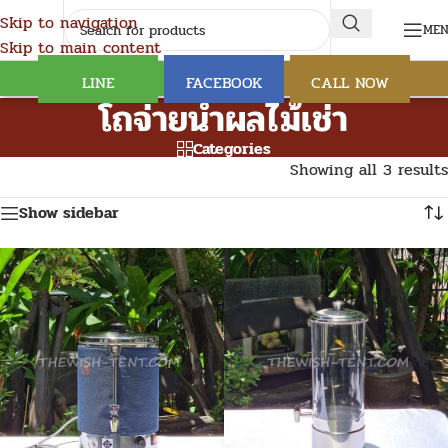
Skip to navigation
ME
Skip to main content
LINE
FACEBOOK
CALL NOW
โถจ่ายน้ำผลไม้เช่า
Categories
Showing all 3 results
Show sidebar