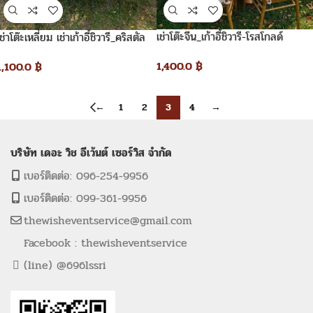
เช่าโต๊ะจีน_เก้าอี้ชิวารี-โรสโกลด์
เช่าโต๊ะเหลี่ยม เช่าเก้าอี้ชิวารี_คริสตัล
เจ้าหญิง
1,400.0
฿
1,100.0
฿
←
1
2
3
4
→
บริษัท เดอะ วิช อีเว้นต์ เซอร์วิส จำกัด
เบอร์ติดต่อ: 096-254-9956
เบอร์ติดต่อ: 099-361-9956
thewisheventservice@gmail.com
Facebook : thewisheventservice
(line) @696lssri