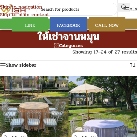
Skip to navigation
ME
Skip to main content
LINE
FACEBOOK
CALL NOW
ให้เช่าจานหมุน
Categories
Showing 17–24 of 27 results
Show sidebar