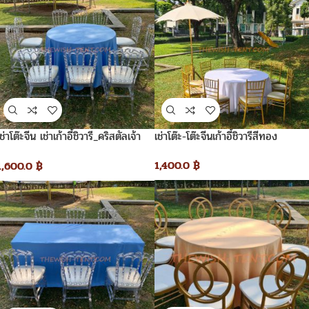
เช่าโต๊ะ-โต๊ะจีนเก้าอี้ชิวารีสีทอง
เช่าโต๊ะจีน เช่าเก้าอี้ชิวารี_คริสตัลเจ้า
หญิง
1,400.0
฿
1,600.0
฿