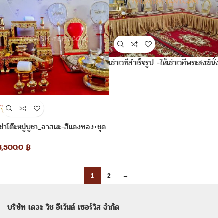
เช่าเวทีสำเร็จรูป -ให้เช่าเวทีพระสงฆ์นั่
สูง60ซ.ม.
เช่าโต๊ะหมู่บูชา_อาสนะ-สีแดงทอง+ชุด
พิธีสงฆ์
3,500.0
฿
1
2
→
บริษัท เดอะ วิช อีเว้นต์ เซอร์วิส จำกัด