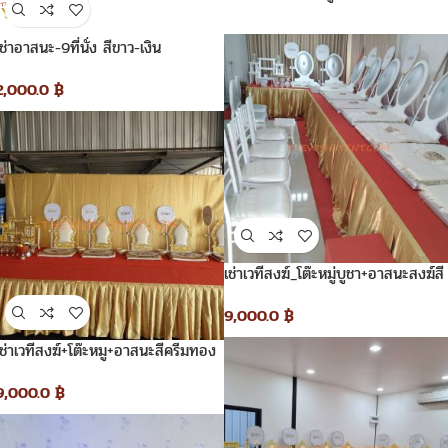
เช่าอาสนะ-9ที่นั่ง สีขาว-เงิน
2,000.0
฿
เช่าเวทีสงฆ์_โต๊ะหมู่บูชา+อาสนะสงฆ์สี
ขาวเงิน
9,000.0
฿
เช่าเวทีสงฆ์+โต๊ะหมู+อาสนะสีครีมทอง
9,000.0
฿