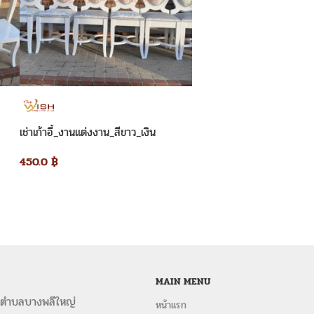
เช่าเก้าอี้_งานแต่งงาน_สีขาว_เงิน
450.0
฿
MAIN MENU
 ตำบลบางพลีใหญ่
หน้าแรก