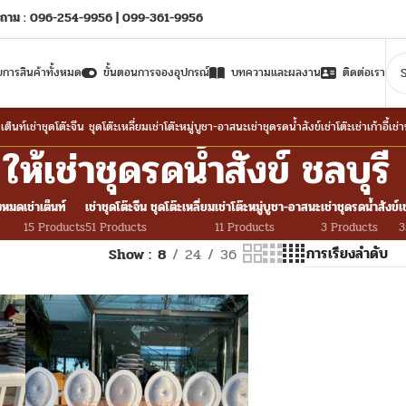
ถาม : 096-254-9956 | 099-361-9956
ยการสินค้าทั้งหมด
ขั้นตอนการจองอุปกรณ์
บทความและผลงาน
ติดต่อเรา
าเต็นท์
เช่าชุดโต๊ะจีน ชุดโต๊ะเหลี่ยม
เช่าโต๊ะหมู่บูชา-อาสนะ
เช่าชุดรดน้ำสังข์
เช่าโต๊ะ
เช่าเก้าอี้
เช่
ให้เช่าชุดรดน้ำสังข์ ชลบุรี
้งหมด
เช่าเต็นท์
เช่าชุดโต๊ะจีน ชุดโต๊ะเหลี่ยม
เช่าโต๊ะหมู่บูชา-อาสนะ
เช่าชุดรดน้ำสังข์
เ
15 Products
51 Products
11 Products
3 Products
3
Show
8
24
36