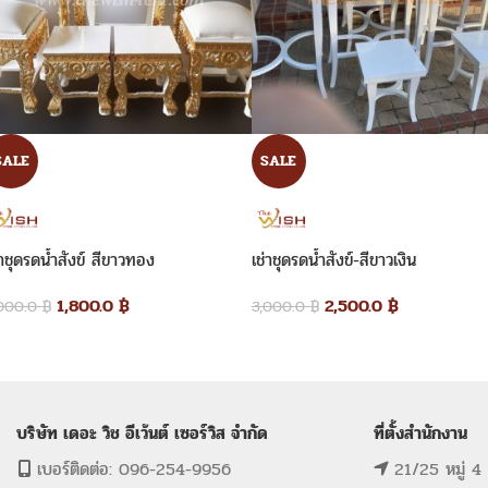
SALE
SALE
่าชุดรดน้ำสังข์ สีขาวทอง
เช่าชุดรดน้ำสังข์-สีขาวเงิน
1,800.0
฿
2,500.0
฿
,000.0
฿
3,000.0
฿
บริษัท เดอะ วิช อีเว้นต์ เซอร์วิส จำกัด
ที่ตั้งสำนักงาน
เบอร์ติดต่อ: 096-254-9956
21/25 หมู่ 4