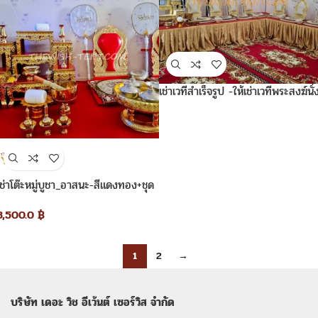
เช่าเวทีสำเร็จรูป -ให้เช่าเวทีพระสงฆ์นั่
สูง60ซ.ม.
เช่าโต๊ะหมู่บูชา_อาสนะ-สีแดงทอง+ชุด
พิธีสงฆ์
3,500.0
฿
1
2
→
บริษัท เดอะ วิช อีเว้นต์ เซอร์วิส จำกัด