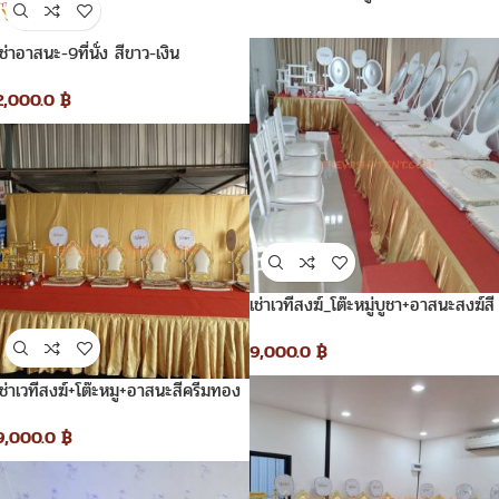
เช่าอาสนะ-9ที่นั่ง สีขาว-เงิน
2,000.0
฿
เช่าเวทีสงฆ์_โต๊ะหมู่บูชา+อาสนะสงฆ์สี
ขาวเงิน
9,000.0
฿
เช่าเวทีสงฆ์+โต๊ะหมู+อาสนะสีครีมทอง
9,000.0
฿