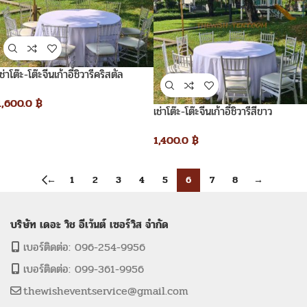
เช่าโต๊ะ-โต๊ะจีนเก้าอี้ชิวารีคริสตัล
1,600.0
฿
เช่าโต๊ะ-โต๊ะจีนเก้าอี้ชิวารีสีขาว
1,400.0
฿
←
1
2
3
4
5
6
7
8
→
บริษัท เดอะ วิช อีเว้นต์ เซอร์วิส จำกัด
เบอร์ติดต่อ: 096-254-9956
เบอร์ติดต่อ: 099-361-9956
thewisheventservice@gmail.com