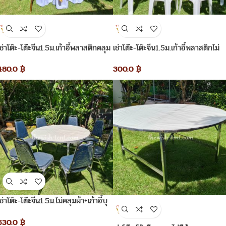
เช่าโต๊ะ-โต๊ะจีน1.5ม.เก้าอี้พลาสติกคลุม
เช่าโต๊ะ-โต๊ะจีน1.5ม.เก้าอี้พลาสติกไม่
ผ้าสีขาวโบว์สีทอง
คลุมผ้า
480.0
฿
300.0
฿
เช่าโต๊ะ-โต๊ะจีน1.5ม.ไม่คลุมผ้า+เก้าอี้บุ
นวมไม่คลุมผ้า
530.0
฿