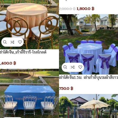
เก้าอี้ไม้
1,800.0
฿
2,000.0
฿
เช่าโต๊ะจีน_เก้าอี้ชิวารี-โรสโกลด์
1,400.0
฿
เช่าโต๊ะจีน1.5ม. เช่าเก้าอี้บุนวมผ้าสีขาว
โบว์สีม่วง
750.0
฿