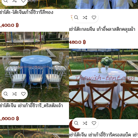
เช่าโต๊ะ-โต๊ะจีนเก้าอี้ชิวารีสีทอง
1,400.0
฿
เช่าโต๊ะกลมจีน เก้าอี้พลาสติกคลุมผ้า
และผูกโบว์ทองแก้ว
480.0
฿
เช่าโต๊ะจีน เช่าเก้าอี้ชิวารี_คริสตัลเจ้า
หญิง
1,600.0
฿
SALE
เช่าโต๊ะจีน เช่าเก้าอี้ชิวารีครอสแบ็ค เช่