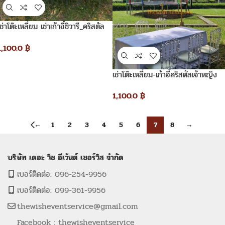
เช่าโต๊ะเหลี่ยม เช่าเก้าอี้ชิวารี_คริสตัล
เจ้าหญิง
1,100.0
฿
เช่าโต๊ะเหลี่ยม-เก้าอี้คริสตัลเจ้าหญิง
1,100.0
฿
←
1
2
3
4
5
6
7
8
→
บริษัท เดอะ วิช อีเว้นต์ เซอร์วิส จำกัด
เบอร์ติดต่อ: 096-254-9956
เบอร์ติดต่อ: 099-361-9956
thewisheventservice@gmail.com
Facebook : thewisheventservice