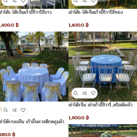
เช่าโต๊ะ-โต๊ะจีนเก้าอี้ชิวารีสีขาว
เช่าโต๊ะ-โต๊ะจีนเก้าอี้ชิวารีสีทอง
1,400.0
฿
1,400.0
฿
เช่าโต๊ะจีน เช่าเก้าอี้ชิวารี_คริสตัลเจ้า
หญิง
1,600.0
฿
เช่าโต๊ะกลมจีน เก้าอี้พลาสติกคลุมผ้า
และผูกโบว์ทองแก้ว
480.0
฿