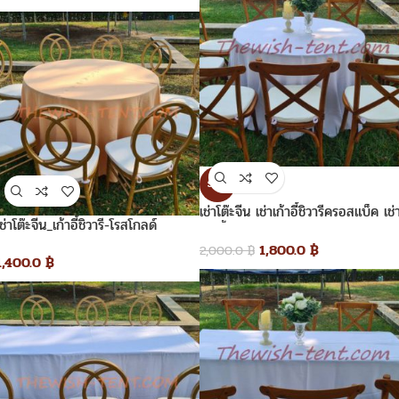
SALE
เช่าโต๊ะจีน เช่าเก้าอี้ชิวารีครอสแบ็ค เช่
เช่าโต๊ะจีน_เก้าอี้ชิวารี-โรสโกลด์
เก้าอี้ไม้
1,800.0
฿
2,000.0
฿
1,400.0
฿