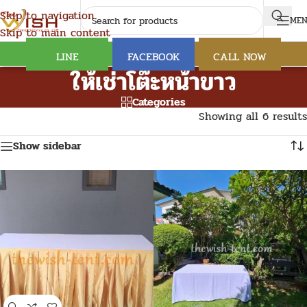
Skip to navigation
ME
Skip to main content
LINE
FACEBOOK
CALL NOW
ให้เช่าโต๊ะหน้าขาว
Categories
Showing all 6 results
Show sidebar