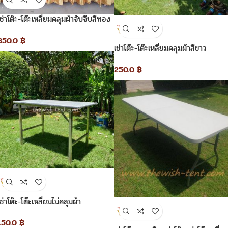
เช่าโต๊ะ-โต๊ะเหลี่ยมคลุมผ้าจับจีบสีทอง
350.0
฿
เช่าโต๊ะ-โต๊ะเหลี่ยมคลุมผ้าสีขาว
250.0
฿
เช่าโต๊ะ-โต๊ะเหลี่ยมไม่คลุมผ้า
150.0
฿