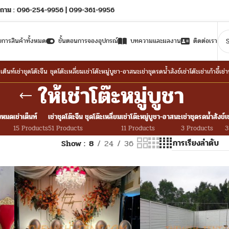
ถาม : 096-254-9956 | 099-361-9956
ยการสินค้าทั้งหมด
ขั้นตอนการจองอุปกรณ์
บทความและผลงาน
ติดต่อเรา
าเต็นท์
เช่าชุดโต๊ะจีน ชุดโต๊ะเหลี่ยม
เช่าโต๊ะหมู่บูชา-อาสนะ
เช่าชุดรดน้ำสังข์
เช่าโต๊ะ
เช่าเก้าอี้
เช่
ให้เช่าโต๊ะหมู่บูชา
้งหมด
เช่าเต็นท์
เช่าชุดโต๊ะจีน ชุดโต๊ะเหลี่ยม
เช่าโต๊ะหมู่บูชา-อาสนะ
เช่าชุดรดน้ำสังข์
เ
15 Products
51 Products
11 Products
3 Products
3
Show
8
24
36