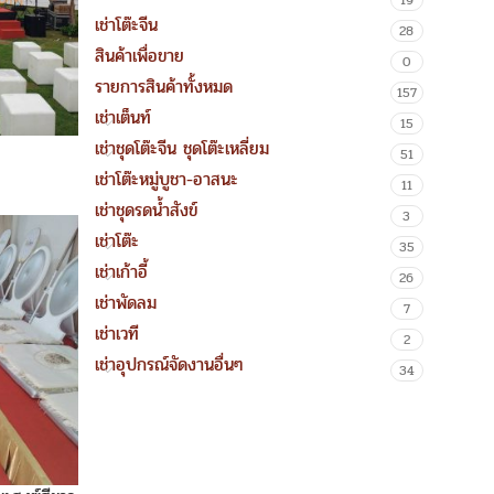
19
เช่าโต๊ะจีน
28
สินค้าเพื่อขาย
0
รายการสินค้าทั้งหมด
157
เช่าเต็นท์
15
เช่าชุดโต๊ะจีน ชุดโต๊ะเหลี่ยม
51
เช่าโต๊ะหมู่บูชา-อาสนะ
11
เช่าชุดรดน้ำสังข์
3
เช่าโต๊ะ
35
เช่าเก้าอี้
26
เช่าพัดลม
7
เช่าเวที
2
เช่าอุปกรณ์จัดงานอื่นๆ
34