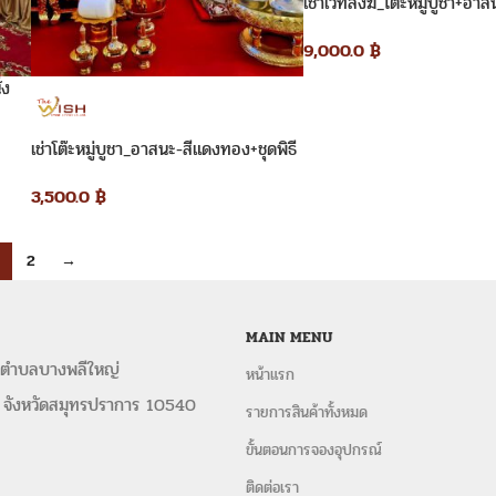
เช่าเวทีสงฆ์_โต๊ะหมู่บูชา+อา
เงิน
9,000.0
฿
่ง
เช่าโต๊ะหมู่บูชา_อาสนะ-สีแดงทอง+ชุดพิธี
สงฆ์
3,500.0
฿
2
→
MAIN MENU
 ตำบลบางพลีใหญ่
หน้าแรก
 จังหวัดสมุทรปราการ 10540
รายการสินค้าทั้งหมด
ขั้นตอนการจองอุปกรณ์
ติดต่อเรา