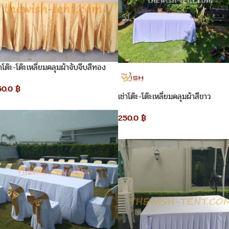
่าโต๊ะ-โต๊ะเหลี่ยมคลุมผ้าจับจีบสีทอง
50.0
฿
เช่าโต๊ะ-โต๊ะเหลี่ยมคลุมผ้าสีขาว
250.0
฿