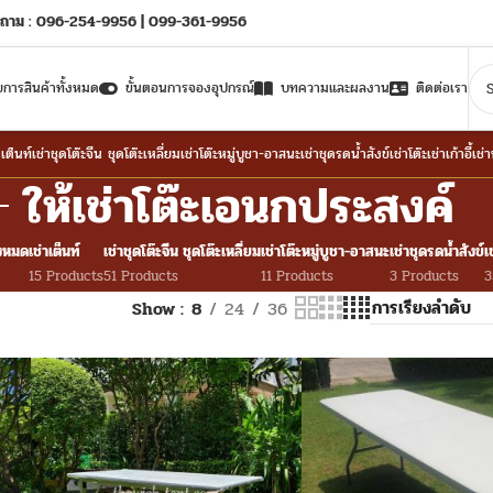
ถาม : 096-254-9956 | 099-361-9956
ยการสินค้าทั้งหมด
ขั้นตอนการจองอุปกรณ์
บทความและผลงาน
ติดต่อเรา
าเต็นท์
เช่าชุดโต๊ะจีน ชุดโต๊ะเหลี่ยม
เช่าโต๊ะหมู่บูชา-อาสนะ
เช่าชุดรดน้ำสังข์
เช่าโต๊ะ
เช่าเก้าอี้
เช่
ให้เช่าโต๊ะเอนกประสงค์
้งหมด
เช่าเต็นท์
เช่าชุดโต๊ะจีน ชุดโต๊ะเหลี่ยม
เช่าโต๊ะหมู่บูชา-อาสนะ
เช่าชุดรดน้ำสังข์
เ
15 Products
51 Products
11 Products
3 Products
3
Show
8
24
36