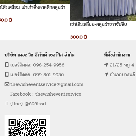
่าโต๊ะเหลี่ยม เช่าเก้าอี้พลาสติกคลุมผ้า
วโบว์สีทอง
50.0
฿
เช่าโต๊ะเหลี่ยม-คลุมผ้าขาวจับจีบ
300.0
฿
บริษัท เดอะ วิช อีเว้นต์ เซอร์วิส จำกัด
ที่ตั้งสำนักงาน
เบอร์ติดต่อ: 096-254-9956
21/25 หมู่ 4
เบอร์ติดต่อ: 099-361-9956
อำเภอบางพลี
thewisheventservice@gmail.com
Facebook : thewisheventservice
(line) @696lssri