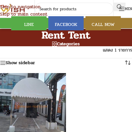
Skip to navigation
ME
Skip to main content
LINE
FACEBOOK
CALL NOW
Rent Tent
Categories
แสดง 1 รายการ
Show sidebar