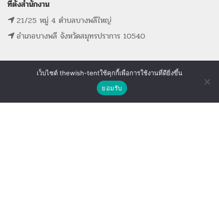
ที่ตั้งสำนักงาน
21/25 หมู่ 4 ตำบลบางพลีใหญ่
อำเภอบางพลี จังหวัดสมุทรปราการ 10540
เว็บไซต์ thewish-tentใช้คุกกี้เพื่อการใช้งานที่ดียิ่งขึ้น
ติดต่อเรา
MAIN MENU
SUPPORT LINK
ยอมรับ
Shop
Wishlist
Compare
หน้าแรก
ดูรายการที่ขอใบเสนอราคา
รายการสินค้าทั้งหมด
ดูรายการสินค้าที่ถูกใจ
ขั้นตอนการจองอุปกรณ์
ดูรายการสินค้าที่เปรียบเทียบ
ติดต่อเรา
The Wish Tent. All Rights Reserved. | ผู้ให้บริการเต็นท์ โต๊ะจีน โต๊ะหมู่บูชา-อาสนะ ชุดพิธี
งานแต่ง รวมถึงอุปกรณ์ต่างๆมากกว่า 100 รายการ ให้บริการทั้งในกรุงเทพและต่างจังหวัด