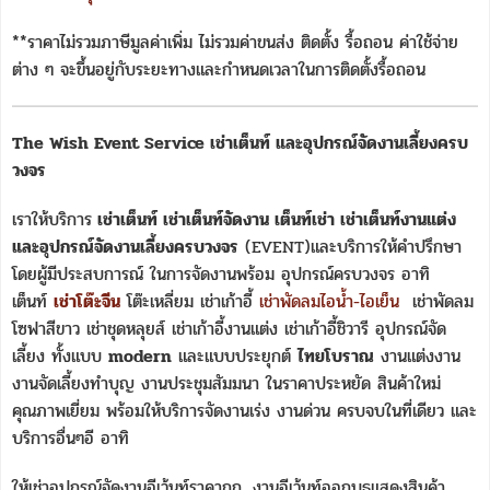
**ราคาไม่รวมภาษีมูลค่าเพิ่ม ไม่รวมค่าขนส่ง ติดตั้ง รื้อถอน ค่าใช้จ่าย
ต่าง ๆ จะขึ้นอยู่กับระยะทางและกำหนดเวลาในการติดตั้งรื้อถอน
The Wish Event Service เช่าเต็นท์ และอุปกรณ์จัดงานเลี้ยงครบ
วงจร
เราให้บริการ
เช่าเต็นท์ เช่าเต็นท์จัดงาน เต็นท์เช่า เช่าเต็นท์งานแต่ง
และอุปกรณ์จัดงานเลี้ยงครบวงจร
(EVENT)และบริการให้คำปรึกษา
โดยผู้มีประสบการณ์ ในการจัดงานพร้อม อุปกรณ์ครบวงจร อาทิ
เต็นท์
เช่าโต๊ะจีน
โต๊ะเหลี่ยม เช่าเก้าอี้
เช่าพัดลมไอน้ำ-ไอเย็น
เช่าพัดลม
โซฟาสีขาว เช่าชุดหลุยส์ เช่าเก้าอี้งานแต่ง เช่าเก้าอี้ชิวารี อุปกรณ์จัด
เลี้ยง ทั้งแบบ
modern
และแบบประยุกต์
ไทยโบราณ
งานแต่งงาน
งานจัดเลี้ยงทำบุญ งานประชุมสัมมนา ในราคาประหยัด สินค้าใหม่
คุณภาพเยี่ยม พร้อมให้บริการจัดงานเร่ง งานด่วน ครบจบในที่เดียว และ
บริการอื่นๆอี อาทิ
ให้เช่าอุปกรณ์จัดงานอีเว้นท์ราคาถูก, งานอีเว้นท์ออกบูธแสดงสินค้า,