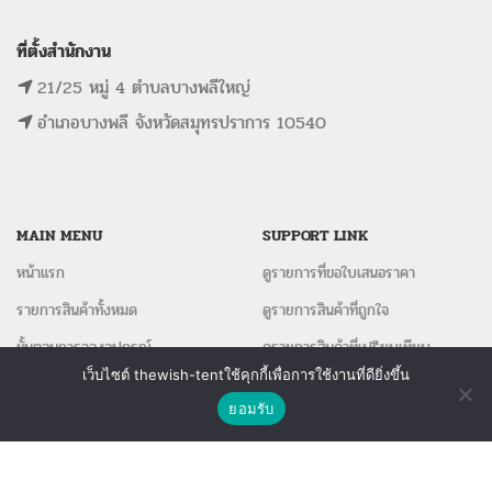
ที่ตั้งสำนักงาน
21/25 หมู่ 4 ตำบลบางพลีใหญ่
อำเภอบางพลี จังหวัดสมุทรปราการ 10540
MAIN MENU
SUPPORT LINK
หน้าแรก
ดูรายการที่ขอใบเสนอราคา
รายการสินค้าทั้งหมด
ดูรายการสินค้าที่ถูกใจ
ขั้นตอนการจองอุปกรณ์
ดูรายการสินค้าที่เปรียบเทียบ
เว็บไซต์ thewish-tentใช้คุกกี้เพื่อการใช้งานที่ดียิ่งขึ้น
ติดต่อเรา
ติดต่อเรา
ยอมรับ
Shop
Wishlist
Compare
The Wish Tent. All Rights Reserved. | ผู้ให้บริการเต็นท์ โต๊ะจีน โต๊ะหมู่บูชา-อาสนะ ชุดพิธี