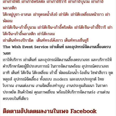
เช่าเก้าอี้พิธี
เช่าเก้าอี้คริสตัล
เช่าเก้าอี้ชิวารี
เช่าเก้าอี้บุนวม
เช่าเก้าอี้
พลาสติก
โต๊ะหมู่บูชา-อาสนะ
เช่าชุดรดน้ำสังข์
เช่าโต๊ะ
เช่าโต๊ะเหลี่ยมหน้าขาว
เช่า
พัดลม
เช่าโต๊ะจีน+เก้าอี้บุนวม
เช่าโต๊ะจีน+เก้าอี้คริสตัล
เช่าโต๊ะจีน+เก้าอี้ชิวารี
เช่า
โต๊ะจีน+เก้าอี้พลาสติก
เช่าโต๊ะกลม
เช่าเต็นท์ทรงปิรามิด
เต็นท์ทรงโค้งขาว
เต็นท์ทรงเซ็นจูรี
The Wish Event Service เช่าเต็นท์ และอุปกรณ์จัดงานเลี้ยงครบ
วงจร
เราให้บริการ เช่าเต็นท์ และอุปกรณ์จัดงานเลี้ยงครบวงจร และบริการให้
คำปรึกษาโดยผู้มีประสบการณ์ ในการจัดงานพร้อม อุปกรณ์ครบวงจร
อาทิ เต็นท์ โต๊ะจีน โต๊ะเหลี่ยม เก้าอี้ พัดลมไอนน้ำ-ไอเย็น โซฟาสีขาว ชุด
หลุยส์ อุปกรณ์จัดเลี้ยง ทั้งแบบ modern และแบบประยุกต์ ไทย
โบราณ งานแต่งงาน งานจัดเลี้ยงทำบุญ งานประชุมสัมมนา ในราคา
ประหยัด สินค้าใหม่ คุณภาพเยี่ยม พร้อมให้บริการจัดงานเร่ง งานด่วน
ครบจบในที่เดียว
ติดตามอัปเดตผลงานในเพจ Facebook