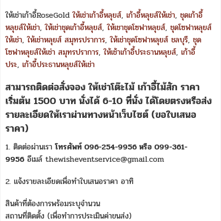
ให้เช่าเก้าอี้RoseGold
ให้เช่าเก้าอี้หลุยส์
,
เก้าอี้หลุยส์ให้เช่า
,
ชุดเก้าอี้
หลุยส์ให้เช่า
,
ให้เช่าชุดเก้าอี้หลุยส์
,
ให้เชาชุดโซฟาหลุยส์
,
ชุดโซฟาหลุยส์
ให้เช่า
,
ให้เช่าหลุยส์ สมุทรปราการ
,
ให้เช่าชุดโซฟาหลุยส์ ชลบุรี
,
ชุด
โซฟาหลุยส์ให้เช่า สมุทรปราการ
,
ให้เช้าเก้าอี้ประธานหลุยส์
,
เก้าอี้
ประ
,
เก้าอี้ประธานหลุยส์ให้เช่า
สามารถติดต่อสั่งจอง
ให้เช่าโต๊ะไม้ เก้าอี้ไม้สัก ราคา
เริ่มต้น 1500 บาท นั่งได้ 6-10 ที่นั่ง
ได้โดยตรงหรือส่ง
รายละเอียดให้เราผ่านทางหน้าเว็บไซต์ (ขอใบเสนอ
ราคา)
1. ติดต่อผ่านเรา
โทรศัพท์ 096-254-9956 หรือ 099-361-
9956
อีเมล์ thewisheventservice@gmail.com
2. แจ้งรายละเอียดเพื่อทำใบเสนอราคา อาทิ
สินค้าที่ต้องการพร้อมระบุจำนวน
สถานที่ติดตั้ง (เพื่อทำการประเมินค่าขนส่ง)