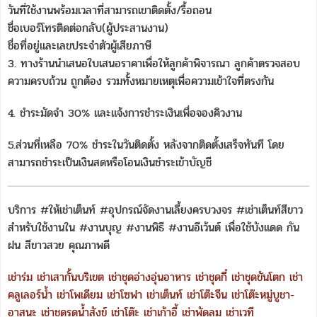
วันที่ใช้งานพร้อมเวลาที่สามารถเขาติดตั้ง/รื้อถอน
ชื่อเบอร์โทรติดต่อกลับ(ผู้ประสานงาน)
ชื่อที่อยู่และเลขประจำตัวผู้เสียภาษี
3. ทางร้านนำเสนอใบเสนอราคาเพื่อให้ลูกค้าพิจารณา ลูกค้าตรวจสอบ
ความครบถ้วน ถูกต้อง รวมทั้งหมายเหตุเพื่อความเข้าใจที่ตรงกัน
4. ชำระมัดจำ 30% และแจ้งการชำระเงินเพื่อจองคิวงาน
5.ส่วนที่เหลือ 70% ชำระในวันติดตั้ง หลังจากติดตั้งเสร็จทันที โดย
สามารถชำระเป็นเงินสดหรือโอนเงินชำระเข้าบัญชี
บริการ #ให้เช่าเต็นท์ #อุปกรณ์จัดงานเลี้ยงครบวงจร #เช่าเต็นท์สีขาว
สำหรับใช้งานใน #งานบุญ #งานพิธี #งานอีเว้นต์ เพื่อใช้บังแดด กัน
ฝน สีขาวสวย คุณภาพดี
เช่าร่ม
เช่าเสากั้นบริเขต
เช่าชุดอ่างอุ่นอาหาร
เช่าชุดกี๋
เช่าชุดขันโตก
เช่า
คลูเลอร์น้ำ
เช่าโพเดียม
เช่าโซฟา
เช่าเต็นท์
เช่าโต๊ะจีน
เช่าโต๊ะหมู่บูชา-
อาสนะ
เช่าชุดรดน้ำสังข์
เช่าโต๊ะ
เช่าเก้าอี้
เช่าพัดลม
เช่าเวที