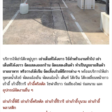
บริการให้เช่าโต๊ะหมู่บูชา
เช่าเต็นท์โค้งขาว ใช้สำหรับงานทั่วไป เช่า
เต็นท์โค้งขาว จัดแสดงออกร้าน จัดแสดงสินค้า ทำเป็นบูธขายสินค้า
ขายอาหาร หรือวางโต๊ะจีน จัดเลี้ยงในพิธีการต่าง ๆ
พร้อมบริการให้เช่า
ชุดรดน้ำสังข์ พัดลมไอเย็น พัดลมไอน้ำ เต็นท์ โต๊ะจีน โต๊ะเหลี่ยมหน้าขาว
เก้าอี้ เก้าอี้ชิวารี
เก้าอี้คริสตัล
โซฟาสีขาว ร่มเชียงใหม่ ร่มสนาม และ
อุปกรณ์จัดงานอื่น ๆ
เช่าเก้าอี้พิธี
เช่าเก้าอี้คริสตัล
เช่าเก้าอี้ชิวารี
เช่าเก้าอี้บุนวม
เช่าเก้าอี้
พลาสติก