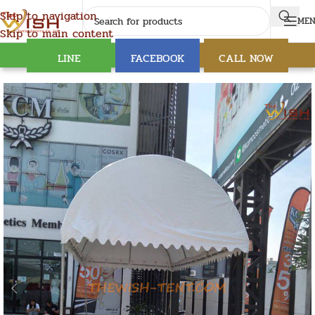
Skip to navigation
ME
Skip to main content
LINE
FACEBOOK
CALL NOW