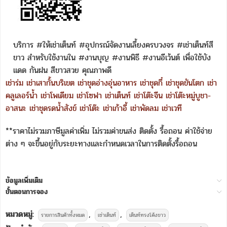
บริการ #ให้เช่าเต็นท์ #อุปกรณ์จัดงานเลี้ยงครบวงจร #เช่าเต็นท์สี
ขาว สำหรับใช้งานใน #งานบุญ #งานพิธี #งานอีเว้นต์ เพื่อใช้บัง
แดด กันฝน สีขาวสวย คุณภาพดี
เช่าร่ม
เช่าเสากั้นบริเขต
เช่าชุดอ่างอุ่นอาหาร
เช่าชุดกี๋
เช่าชุดขันโตก
เช่า
คลูเลอร์น้ำ
เช่าโพเดียม
เช่าโซฟา
เช่าเต็นท์
เช่าโต๊ะจีน
เช่าโต๊ะหมู่บูชา-
อาสนะ
เช่าชุดรดน้ำสังข์
เช่าโต๊ะ
เช่าเก้าอี้
เช่าพัดลม
เช่าเวที
**ราคาไม่รวมภาษีมูลค่าเพิ่ม ไม่รวมค่าขนส่ง ติดตั้ง รื้อถอน ค่าใช้จ่าย
ต่าง ๆ จะขึ้นอยู่กับระยะทางและกำหนดเวลาในการติดตั้งรื้อถอน
ข้อมูลเพิ่มเติม
ขั้นตอนการจอง
หมวดหมู่:
,
,
รายการสินค้าทั้งหมด
เช่าเต็นท์
เต็นท์ทรงโค้งขาว