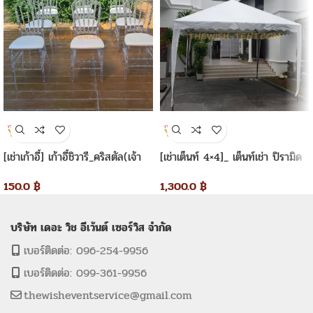
[เช่าเก้าอี้] เก้าอี้ชิวารี_คริสตัล(เจ้า
[เช่าเต็นท์ 4×4]_ เต็นท์เช่า ปิรามิด
หญิง)
4×4 เมตร
150.0
฿
1,300.0
฿
บริษัท เดอะ วิช อีเว้นต์ เซอร์วิส จำกัด
เบอร์ติดต่อ: 096-254-9956
เบอร์ติดต่อ: 099-361-9956
thewisheventservice@gmail.com