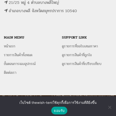
21/25 หมู่ 4 ตำบลบางพลีใหญ่
อำเภอบางพลี จังหวัดสมุทรปราการ 10540
MAIN MENU
SUPPORT LINK
หน้าแรก
ดูรายการที่ขอใบเสนอราคา
รายการสินค้าทั้งหมด
ดูรายการสินค้าที่ถูกใจ
ขั้นตอนการจองอุปกรณ์
ดูรายการสินค้าที่เปรียบเทียบ
ติดต่อเรา
The Wish Tent. All Rights Reserved. | ผู้ให้บริการเต็นท์ โต๊ะจีน โต๊ะหมู่บูชา-อาสนะ ชุดพิธี
งานแต่ง รวมถึงอุปกรณ์ต่างๆมากกว่า 100 รายการ ให้บริการทั้งในกรุงเทพและต่างจังหวัด
เว็บไซต์ thewish-tentใช้คุกกี้เพื่อการใช้งานที่ดียิ่งขึ้น
ติดต่อเรา
ยอมรับ
Shop
Wishlist
Compare