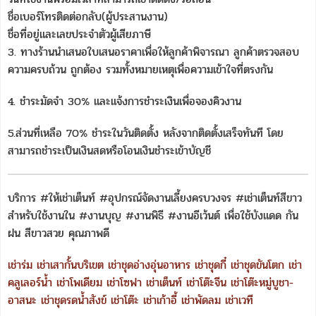
ชื่อเบอร์โทรติดต่อกลับ(ผู้ประสานงาน)
ชื่อที่อยู่และเลขประจำตัวผู้เสียภาษี
3. ทางร้านนำเสนอใบเสนอราคาเพื่อให้ลูกค้าพิจารณา ลูกค้าตรวจสอบ
ความครบถ้วน ถูกต้อง รวมทั้งหมายเหตุเพื่อความเข้าใจที่ตรงกัน
4. ชำระมัดจำ 30% และแจ้งการชำระเงินเพื่อจองคิวงาน
5.ส่วนที่เหลือ 70% ชำระในวันติดตั้ง หลังจากติดตั้งเสร็จทันที โดย
สามารถชำระเป็นเงินสดหรือโอนเงินชำระเข้าบัญชี
บริการ #ให้เช่าเต็นท์ #อุปกรณ์จัดงานเลี้ยงครบวงจร #เช่าเต็นท์สีขาว
สำหรับใช้งานใน #งานบุญ #งานพิธี #งานอีเว้นต์ เพื่อใช้บังแดด กัน
ฝน สีขาวสวย คุณภาพดี
เช่าร่ม
เช่าเสากั้นบริเขต
เช่าชุดอ่างอุ่นอาหาร
เช่าชุดกี๋
เช่าชุดขันโตก
เช่า
คลูเลอร์น้ำ
เช่าโพเดียม
เช่าโซฟา
เช่าเต็นท์
เช่าโต๊ะจีน
เช่าโต๊ะหมู่บูชา-
อาสนะ
เช่าชุดรดน้ำสังข์
เช่าโต๊ะ
เช่าเก้าอี้
เช่าพัดลม
เช่าเวที