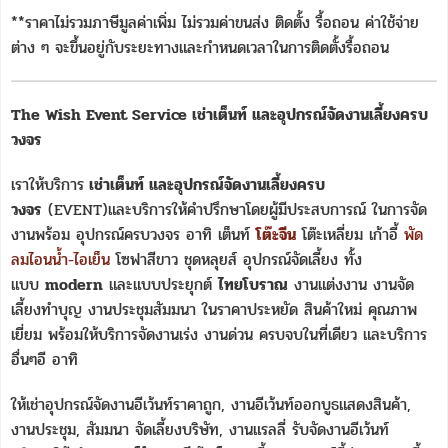
**ราคาไม่รวมภาษีมูลค่าเพิ่ม ไม่รวมค่าขนส่ง ติดตั้ง รื้อถอน ค่าใช้จ่าย
ต่าง ๆ จะขึ้นอยู่กับระยะทางและกำหนดเวลาในการติดตั้งรื้อถอน
The Wish Event Service เช่าเต็นท์ และอุปกรณ์จัดงานเลี้ยงครบ
วงจร
เราให้บริการ
เช่าเต็นท์ และอุปกรณ์จัดงานเลี้ยงครบ
วงจร
(EVENT)และบริการให้คำปรึกษาโดยผู้มีประสบการณ์ ในการจัด
งานพร้อม อุปกรณ์ครบวงจร อาทิ เต็นท์
โต๊ะจีน
โต๊ะเหลี่ยม เก้าอี้
พัด
ลมไอนน้ำ-ไอเย็น
โซฟาสีขาว ชุดหลุยส์ อุปกรณ์จัดเลี้ยง ทั้ง
แบบ
modern
และแบบประยุกต์
ไทยโบราณ
งานแต่งงาน งานจัด
เลี้ยงทำบุญ งานประชุมสัมมนา ในราคาประหยัด สินค้าใหม่ คุณภาพ
เยี่ยม พร้อมให้บริการจัดงานเร่ง งานด่วน ครบจบในที่เดียว และบริการ
อื่นๆอี อาทิ
ให้เช่าอุปกรณ์จัดงานอีเว้นท์ราคาถูก, งานอีเว้นท์ออกบูธแสดงสินค้า,
งานประชุม, สัมมนา จัดเลี้ยงบริษัท, งานแรลลี่ รับจัดงานอีเว้นท์