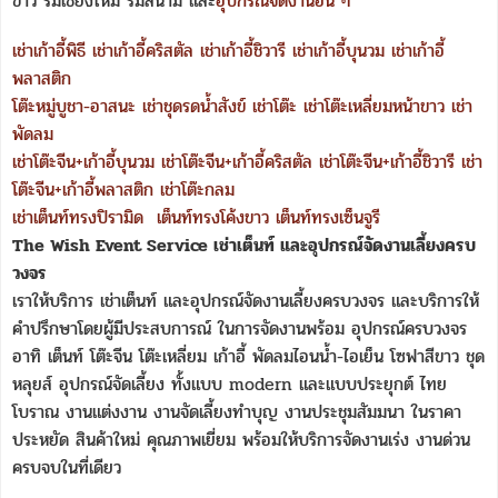
ขาว ร่มเชียงใหม่ ร่มสนาม และ
อุปกรณ์จัดงานอื่น ๆ
เช่าเก้าอี้พิธี
เช่าเก้าอี้คริสตัล
เช่าเก้าอี้ชิวารี
เช่าเก้าอี้บุนวม
เช่าเก้าอี้
พลาสติก
โต๊ะหมู่บูชา-อาสนะ
เช่าชุดรดน้ำสังข์
เช่าโต๊ะ
เช่าโต๊ะเหลี่ยมหน้าขาว
เช่า
พัดลม
เช่าโต๊ะจีน+เก้าอี้บุนวม
เช่าโต๊ะจีน+เก้าอี้คริสตัล
เช่าโต๊ะจีน+เก้าอี้ชิวารี
เช่า
โต๊ะจีน+เก้าอี้พลาสติก
เช่าโต๊ะกลม
เช่าเต็นท์ทรงปิรามิด
เต็นท์ทรงโค้งขาว
เต็นท์ทรงเซ็นจูรี
The Wish Event Service เช่าเต็นท์ และอุปกรณ์จัดงานเลี้ยงครบ
วงจร
เราให้บริการ เช่าเต็นท์ และอุปกรณ์จัดงานเลี้ยงครบวงจร และบริการให้
คำปรึกษาโดยผู้มีประสบการณ์ ในการจัดงานพร้อม อุปกรณ์ครบวงจร
อาทิ เต็นท์ โต๊ะจีน โต๊ะเหลี่ยม เก้าอี้ พัดลมไอนน้ำ-ไอเย็น โซฟาสีขาว ชุด
หลุยส์ อุปกรณ์จัดเลี้ยง ทั้งแบบ modern และแบบประยุกต์ ไทย
โบราณ งานแต่งงาน งานจัดเลี้ยงทำบุญ งานประชุมสัมมนา ในราคา
ประหยัด สินค้าใหม่ คุณภาพเยี่ยม พร้อมให้บริการจัดงานเร่ง งานด่วน
ครบจบในที่เดียว