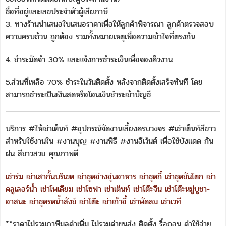
ชื่อที่อยู่และเลขประจำตัวผู้เสียภาษี
3. ทางร้านนำเสนอใบเสนอราคาเพื่อให้ลูกค้าพิจารณา ลูกค้าตรวจสอบ
ความครบถ้วน ถูกต้อง รวมทั้งหมายเหตุเพื่อความเข้าใจที่ตรงกัน
4. ชำระมัดจำ 30% และแจ้งการชำระเงินเพื่อจองคิวงาน
5.ส่วนที่เหลือ 70% ชำระในวันติดตั้ง หลังจากติดตั้งเสร็จทันที โดย
สามารถชำระเป็นเงินสดหรือโอนเงินชำระเข้าบัญชี
บริการ #ให้เช่าเต็นท์ #อุปกรณ์จัดงานเลี้ยงครบวงจร #เช่าเต็นท์สีขาว
สำหรับใช้งานใน #งานบุญ #งานพิธี #งานอีเว้นต์ เพื่อใช้บังแดด กัน
ฝน สีขาวสวย คุณภาพดี
เช่าร่ม
เช่าเสากั้นบริเขต
เช่าชุดอ่างอุ่นอาหาร
เช่าชุดกี๋
เช่าชุดขันโตก
เช่า
คลูเลอร์น้ำ
เช่าโพเดียม
เช่าโซฟา
เช่าเต็นท์
เช่าโต๊ะจีน
เช่าโต๊ะหมู่บูชา-
อาสนะ
เช่าชุดรดน้ำสังข์
เช่าโต๊ะ
เช่าเก้าอี้
เช่าพัดลม
เช่าเวที
**ราคาไม่รวมภาษีมูลค่าเพิ่ม ไม่รวมค่าขนส่ง ติดตั้ง รื้อถอน ค่าใช้จ่าย