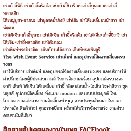
เช่าเก้าอี้พิธี
เช่าเก้าอี้คริสตัล
เช่าเก้าอี้ชิวารี
เช่าเก้าอี้บุนวม
เช่าเก้าอี้
พลาสติก
โต๊ะหมู่บูชา-อาสนะ
เช่าชุดรดน้ำสังข์
เช่าโต๊ะ
เช่าโต๊ะเหลี่ยมหน้าขาว
เช่า
พัดลม
เช่าโต๊ะจีน+เก้าอี้บุนวม
เช่าโต๊ะจีน+เก้าอี้คริสตัล
เช่าโต๊ะจีน+เก้าอี้ชิวารี
เช่า
โต๊ะจีน+เก้าอี้พลาสติก
เช่าโต๊ะกลม
เช่าเต็นท์ทรงปิรามิด
เต็นท์ทรงโค้งขาว
เต็นท์ทรงเซ็นจูรี
The Wish Event Service เช่าเต็นท์ และอุปกรณ์จัดงานเลี้ยงครบ
วงจร
เราให้บริการ เช่าเต็นท์ และอุปกรณ์จัดงานเลี้ยงครบวงจร และบริการให้
คำปรึกษาโดยผู้มีประสบการณ์ ในการจัดงานพร้อม อุปกรณ์ครบวงจร
อาทิ เต็นท์ โต๊ะจีน โต๊ะเหลี่ยม เก้าอี้ พัดลมไอนน้ำ-ไอเย็น โซฟาสีขาว ชุด
หลุยส์ อุปกรณ์จัดเลี้ยง ทั้งแบบ modern และแบบประยุกต์ ไทย
โบราณ งานแต่งงาน งานจัดเลี้ยงทำบุญ งานประชุมสัมมนา ในราคา
ประหยัด สินค้าใหม่ คุณภาพเยี่ยม พร้อมให้บริการจัดงานเร่ง งานด่วน
ครบจบในที่เดียว
ติดตามอัปเดตผลงานในเพจ FACEbook