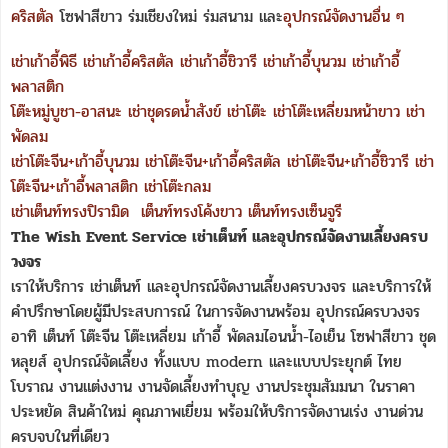
คริสตัล
โซฟาสีขาว ร่มเชียงใหม่ ร่มสนาม และ
อุปกรณ์จัดงานอื่น ๆ
เช่าเก้าอี้พิธี
เช่าเก้าอี้คริสตัล
เช่าเก้าอี้ชิวารี
เช่าเก้าอี้บุนวม
เช่าเก้าอี้
พลาสติก
โต๊ะหมู่บูชา-อาสนะ
เช่าชุดรดน้ำสังข์
เช่าโต๊ะ
เช่าโต๊ะเหลี่ยมหน้าขาว
เช่า
พัดลม
เช่าโต๊ะจีน+เก้าอี้บุนวม
เช่าโต๊ะจีน+เก้าอี้คริสตัล
เช่าโต๊ะจีน+เก้าอี้ชิวารี
เช่า
โต๊ะจีน+เก้าอี้พลาสติก
เช่าโต๊ะกลม
เช่าเต็นท์ทรงปิรามิด
เต็นท์ทรงโค้งขาว
เต็นท์ทรงเซ็นจูรี
The Wish Event Service เช่าเต็นท์ และอุปกรณ์จัดงานเลี้ยงครบ
วงจร
เราให้บริการ เช่าเต็นท์ และอุปกรณ์จัดงานเลี้ยงครบวงจร และบริการให้
คำปรึกษาโดยผู้มีประสบการณ์ ในการจัดงานพร้อม อุปกรณ์ครบวงจร
อาทิ เต็นท์ โต๊ะจีน โต๊ะเหลี่ยม เก้าอี้ พัดลมไอนน้ำ-ไอเย็น โซฟาสีขาว ชุด
หลุยส์ อุปกรณ์จัดเลี้ยง ทั้งแบบ modern และแบบประยุกต์ ไทย
โบราณ งานแต่งงาน งานจัดเลี้ยงทำบุญ งานประชุมสัมมนา ในราคา
ประหยัด สินค้าใหม่ คุณภาพเยี่ยม พร้อมให้บริการจัดงานเร่ง งานด่วน
ครบจบในที่เดียว