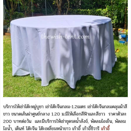
บริการให้เช่าโต๊ะหมู่บูชา เช่าโต๊ะจีนกลม-1.2เมตร เช่าโต๊ะจีนกลมคลุมผ้าสี
ขาว ขนาดเส้นผ่าศูนย์กลาง 1.20 ม.มีให้เลือกสีฟ้าและสีขาว ราคาตัวละ
200 บาทต่อวัน และมีบริการให้เช่าชุดรดน้ำสังข์, พัดลมไอเย็น, พัดลม
ไอน้ำ, เต็นท์ โต๊ะจีน โต๊ะเหลี่ยมหน้าขาว เก้าอี้ เก้าอี้ชิวารี
เก้าอี้