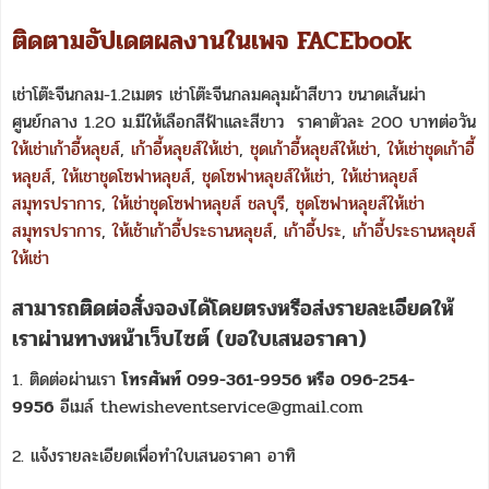
ติดตามอัปเดตผลงานในเพจ FACEbook
เช่าโต๊ะจีนกลม-1.2เมตร เช่าโต๊ะจีนกลมคลุมผ้าสีขาว ขนาดเส้นผ่า
ศูนย์กลาง 1.20 ม.มีให้เลือกสีฟ้าและสีขาว ราคาตัวละ 200 บาทต่อวัน
ให้เช่าเก้าอี้หลุยส์
,
เก้าอี้หลุยส์ให้เช่า
,
ชุดเก้าอี้หลุยส์ให้เช่า
,
ให้เช่าชุดเก้าอี้
หลุยส์
,
ให้เชาชุดโซฟาหลุยส์
,
ชุดโซฟาหลุยส์ให้เช่า
,
ให้เช่าหลุยส์
สมุทรปราการ
,
ให้เช่าชุดโซฟาหลุยส์ ชลบุรี
,
ชุดโซฟาหลุยส์ให้เช่า
สมุทรปราการ
,
ให้เช้าเก้าอี้ประธานหลุยส์
,
เก้าอี้ประ
,
เก้าอี้ประธานหลุยส์
ให้เช่า
สามารถติดต่อสั่งจองได้โดยตรงหรือส่งรายละเอียดให้
เราผ่านทางหน้าเว็บไซต์ (ขอใบเสนอราคา)
1. ติดต่อผ่านเรา
โทรศัพท์ 099-361-9956 หรือ 096-254-
9956
อีเมล์ thewisheventservice@gmail.com
2. แจ้งรายละเอียดเพื่อทำใบเสนอราคา อาทิ