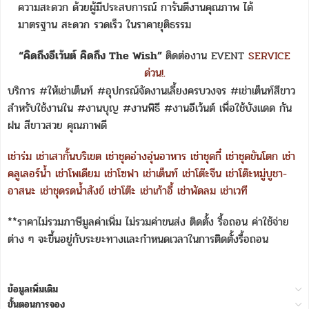
ความสะดวก ด้วยผู้มีประสบการณ์ การันตีงานคุณภาพ ได้
มาตรฐาน สะดวก รวดเร็ว ในราคายุติธรรม
“คิดถึงอีเว้นต์ คิดถึง The Wish”
ติดต่องาน EVENT
SERVICE
ด่วน!.
บริการ #ให้เช่าเต็นท์ #อุปกรณ์จัดงานเลี้ยงครบวงจร #เช่าเต็นท์สีขาว
สำหรับใช้งานใน #งานบุญ #งานพิธี #งานอีเว้นต์ เพื่อใช้บังแดด กัน
ฝน สีขาวสวย คุณภาพดี
เช่าร่ม
เช่าเสากั้นบริเขต
เช่าชุดอ่างอุ่นอาหาร
เช่าชุดกี๋
เช่าชุดขันโตก
เช่า
คลูเลอร์น้ำ
เช่าโพเดียม
เช่าโซฟา
เช่าเต็นท์
เช่าโต๊ะจีน
เช่าโต๊ะหมู่บูชา-
อาสนะ
เช่าชุดรดน้ำสังข์
เช่าโต๊ะ
เช่าเก้าอี้
เช่าพัดลม
เช่าเวที
**ราคาไม่รวมภาษีมูลค่าเพิ่ม ไม่รวมค่าขนส่ง ติดตั้ง รื้อถอน ค่าใช้จ่าย
ต่าง ๆ จะขึ้นอยู่กับระยะทางและกำหนดเวลาในการติดตั้งรื้อถอน
ข้อมูลเพิ่มเติม
ขั้นตอนการจอง