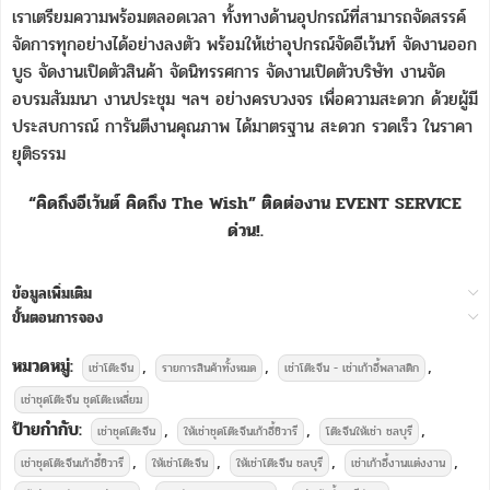
เราเตรียมความพร้อมตลอดเวลา ทั้งทางด้านอุปกรณ์ที่สามารถจัดสรรค์
จัดการทุกอย่างได้อย่างลงตัว พร้อมให้เช่าอุปกรณ์จัดอีเว้นท์ จัดงานออก
บูธ จัดงานเปิดตัวสินค้า จัดนิทรรศการ จัดงานเปิดตัวบริษัท งานจัด
อบรมสัมมนา งานประชุม ฯลฯ อย่างครบวงจร เพื่อความสะดวก ด้วยผู้มี
ประสบการณ์ การันตีงานคุณภาพ ได้มาตรฐาน สะดวก รวดเร็ว ในราคา
ยุติธรรม
“คิดถึงอีเว้นต์ คิดถึง The Wish” ติดต่องาน EVENT SERVICE
ด่วน!.
ข้อมูลเพิ่มเติม
ขั้นตอนการจอง
หมวดหมู่:
,
,
,
เช่าโต๊ะจีน
รายการสินค้าทั้งหมด
เช่าโต๊ะจีน - เช่าเก้าอี้พลาสติก
เช่าชุดโต๊ะจีน ชุดโต๊ะเหลี่ยม
ป้ายกำกับ:
,
,
,
เช่าชุดโต๊ะจีน
ให้เช่าชุดโต๊ะจีนเก้าอี้ชิวารี
โต๊ะจีนให้เช่า ชลบุรี
,
,
,
,
เช่าชุดโต๊ะจีนเก้าอี้ชิวารี
ให้เช่าโต๊ะจีน
ให้เช่าโต๊ะจีน ชลบุรี
เช่าเก้าอี้งานแต่งงาน