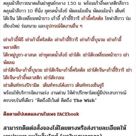
คลุมผ้าสีขาวขนาดเส้นผ่าศูนย์กลาง 1.50 ม. พร้อมเก้าอี้พลาสติกสีขาว
คลุมผ้าสีขาว 10 ที่นั่ง ชุดรดน้ำสังข์ พัดลมไอเย็น พัดลมไอน้ำ เต็นท์
โต๊ะจีน โต๊ะเหลี่ยมหน้าขาว เก้าอี้ เก้าอี้ชิวารี
เก้าอี้คริสตัล
โซฟาสีขาว ร่ม
เชียงใหม่ ร่มสนาม และ
อุปกรณ์จัดงานอื่น ๆ
เช่าเก้าอี้พิธี
เช่าเก้าอี้คริสตัล
เช่าเก้าอี้ชิวารี
เช่าเก้าอี้บุนวม
เช่าเก้าอี้
พลาสติก
โต๊ะหมู่บูชา-อาสนะ
เช่าชุดรดน้ำสังข์
เช่าโต๊ะ
เช่าโต๊ะเหลี่ยมหน้าขาว
เช่า
พัดลม
เช่าโต๊ะจีน+เก้าอี้บุนวม
เช่าโต๊ะจีน+เก้าอี้คริสตัล
เช่าโต๊ะจีน+เก้าอี้ชิวารี
เช่า
โต๊ะจีน+เก้าอี้พลาสติก
เช่าโต๊ะกลม
เช่าเต็นท์ทรงปิรามิด
เต็นท์ทรงโค้งขาว
เต็นท์ทรงเซ็นจูรี
พร้อมให้บริการจัดงานเร่ง งานด่วน ให้คำปรึกษาโดยผู้มีประสบการณ์
ครบจบในที่เดียว “คิดถึงอีเว้นต์ คิดถึง
The Wish
”
ติดตามอัปเดตผลงานในเพจ FACEbook
สามารถติดต่อสั่งจองได้โดยตรงหรือส่งรายละเอียดให้