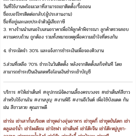
วันที่ใช้งานพร้อมเวลาที่สามารถเขาติดตั้ง/รื้อถอน
ชื่อเบอร์โทรติดต่อกลับ(ผู้ประสานงาน)
ชื่อที่อยู่และเลขประจำตัวผู้เสียภาษี
3. ทางร้านนำเสนอใบเสนอราคาเพื่อให้ลูกค้าพิจารณา ลูกค้าตรวจสอบ
ความครบถ้วน ถูกต้อง รวมทั้งหมายเหตุเพื่อความเข้าใจที่ตรงกัน
4. ชำระมัดจำ 30% และแจ้งการชำระเงินเพื่อจองคิวงาน
5.ส่วนที่เหลือ 70% ชำระในวันติดตั้ง หลังจากติดตั้งเสร็จทันที โดย
สามารถชำระเป็นเงินสดหรือโอนเงินชำระเข้าบัญชี
บริการ #ให้เช่าเต็นท์ #อุปกรณ์จัดงานเลี้ยงครบวงจร #เช่าเต็นท์สีขาว
สำหรับใช้งานใน #งานบุญ #งานพิธี #งานอีเว้นต์ เพื่อใช้บังแดด กัน
ฝน สีขาวสวย คุณภาพดี
เช่าร่ม
เช่าเสากั้นบริเขต
เช่าชุดอ่างอุ่นอาหาร
เช่าชุดกี๋
เช่าชุดขันโตก
เช่า
คลูเลอร์น้ำ
เช่าโพเดียม
เช่าโซฟา
เช่าเต็นท์
เช่าโต๊ะจีน
เช่าโต๊ะหมู่บูชา-