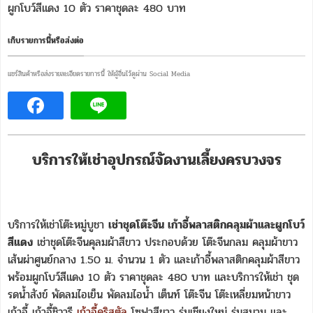
ผูกโบว์สีแดง 10 ตัว ราคาชุดละ 480 บาท
เก็บรายการนี้หรือส่งต่อ
แชร์สินค้าหรือส่งรายละเอียดรายการนี้ ให้ผู้อื่นไว้ดูผ่าน Social Media
บริการให้เช่าอุปกรณ์จัดงานเลี้ยงครบวงจร
บริการให้เช่าโต๊ะหมู่บูชา
เช่าชุดโต๊ะจีน เก้าอี้พลาสติกคลุมผ้าและผูกโบว์
สีแดง
เช่าชุดโต๊ะจีนคุลมผ้าสีขาว ประกอบด้วย โต๊ะจีนกลม คลุมผ้าขาว
เส้นผ่าศูนย์กลาง 1.50 ม. จำนวน 1 ตัว และเก้าอี้พลาสติกคลุมผ้าสีขาว
พร้อมผูกโบว์สีแดง 10 ตัว ราคาชุดละ 480 บาท และบริการให้เช่า ชุด
รดน้ำสังข์ พัดลมไอเย็น พัดลมไอน้ำ เต็นท์ โต๊ะจีน โต๊ะเหลี่ยมหน้าขาว
เก้าอี้ เก้าอี้ชิวารี
เก้าอี้คริสตัล
โซฟาสีขาว ร่มเชียงใหม่ ร่มสนาม และ