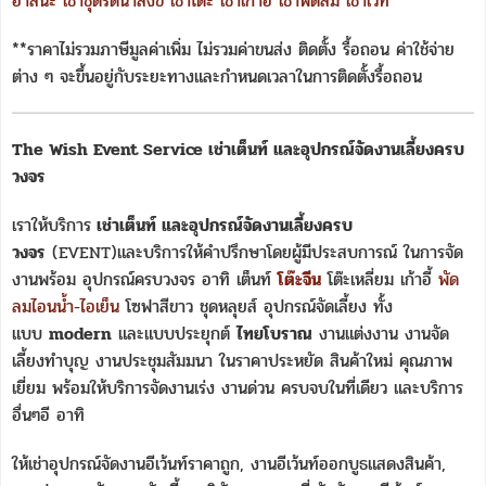
อาสนะ
เช่าชุดรดน้ำสังข์
เช่าโต๊ะ
เช่าเก้าอี้
เช่าพัดลม
เช่าเวที
**ราคาไม่รวมภาษีมูลค่าเพิ่ม ไม่รวมค่าขนส่ง ติดตั้ง รื้อถอน ค่าใช้จ่าย
ต่าง ๆ จะขึ้นอยู่กับระยะทางและกำหนดเวลาในการติดตั้งรื้อถอน
The Wish Event Service เช่าเต็นท์ และอุปกรณ์จัดงานเลี้ยงครบ
วงจร
เราให้บริการ
เช่าเต็นท์ และอุปกรณ์จัดงานเลี้ยงครบ
วงจร
(EVENT)และบริการให้คำปรึกษาโดยผู้มีประสบการณ์ ในการจัด
งานพร้อม อุปกรณ์ครบวงจร อาทิ เต็นท์
โต๊ะจีน
โต๊ะเหลี่ยม เก้าอี้
พัด
ลมไอนน้ำ-ไอเย็น
โซฟาสีขาว ชุดหลุยส์ อุปกรณ์จัดเลี้ยง ทั้ง
แบบ
modern
และแบบประยุกต์
ไทยโบราณ
งานแต่งงาน งานจัด
เลี้ยงทำบุญ งานประชุมสัมมนา ในราคาประหยัด สินค้าใหม่ คุณภาพ
เยี่ยม พร้อมให้บริการจัดงานเร่ง งานด่วน ครบจบในที่เดียว และบริการ
อื่นๆอี อาทิ
ให้เช่าอุปกรณ์จัดงานอีเว้นท์ราคาถูก, งานอีเว้นท์ออกบูธแสดงสินค้า,