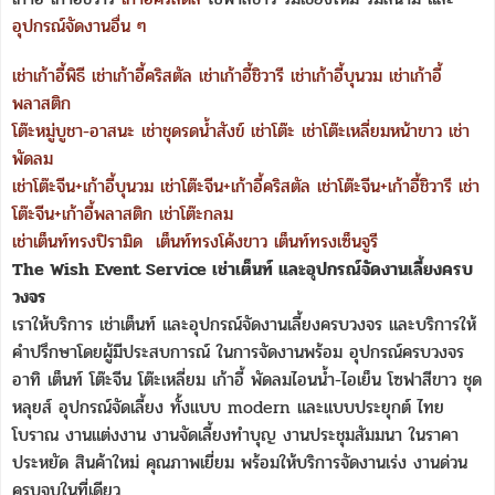
อุปกรณ์จัดงานอื่น ๆ
เช่าเก้าอี้พิธี
เช่าเก้าอี้คริสตัล
เช่าเก้าอี้ชิวารี
เช่าเก้าอี้บุนวม
เช่าเก้าอี้
พลาสติก
โต๊ะหมู่บูชา-อาสนะ
เช่าชุดรดน้ำสังข์
เช่าโต๊ะ
เช่าโต๊ะเหลี่ยมหน้าขาว
เช่า
พัดลม
เช่าโต๊ะจีน+เก้าอี้บุนวม
เช่าโต๊ะจีน+เก้าอี้คริสตัล
เช่าโต๊ะจีน+เก้าอี้ชิวารี
เช่า
โต๊ะจีน+เก้าอี้พลาสติก
เช่าโต๊ะกลม
เช่าเต็นท์ทรงปิรามิด
เต็นท์ทรงโค้งขาว
เต็นท์ทรงเซ็นจูรี
The Wish Event Service เช่าเต็นท์ และอุปกรณ์จัดงานเลี้ยงครบ
วงจร
เราให้บริการ เช่าเต็นท์ และอุปกรณ์จัดงานเลี้ยงครบวงจร และบริการให้
คำปรึกษาโดยผู้มีประสบการณ์ ในการจัดงานพร้อม อุปกรณ์ครบวงจร
อาทิ เต็นท์ โต๊ะจีน โต๊ะเหลี่ยม เก้าอี้ พัดลมไอนน้ำ-ไอเย็น โซฟาสีขาว ชุด
หลุยส์ อุปกรณ์จัดเลี้ยง ทั้งแบบ modern และแบบประยุกต์ ไทย
โบราณ งานแต่งงาน งานจัดเลี้ยงทำบุญ งานประชุมสัมมนา ในราคา
ประหยัด สินค้าใหม่ คุณภาพเยี่ยม พร้อมให้บริการจัดงานเร่ง งานด่วน
ครบจบในที่เดียว