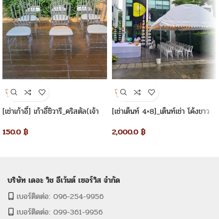
[เช่าเก้าอี้] เก้าอี้ชิวารี_คริสตัล(เจ้า
[เช่าเต็นท์ 4×8]_เต็นท์เช่า โค้งขาว
หญิง)
4×8 เมตร
150.0
฿
2,000.0
฿
บริษัท เดอะ วิช อีเว้นต์ เซอร์วิส จำกัด
เบอร์ติดต่อ: 096-254-9956
เบอร์ติดต่อ: 099-361-9956