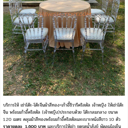
บริการให้ เช่าโต๊ะ-โต๊ะจีนผ้าสีทอง+เก้าอี้ชิวารีคริสตัล เจ้าหญิง ให้เช่าโต๊ะ
จีน พร้อมเก้าอี้คริสตัล (เจ้าหญิง)ประกอบด้วย โต๊ะกลมกลาง ขนาด
1.20 เมตร คลุมผ้าสีทองพร้อมเก้าอี้คริสตัลและเบาะหนังสีขาว 10 ตัว
ราคาชุดละ 1,600 บาท
และบริการให้เช่า ชุดรดน้ำสังข์ พัดลมไอเย็น