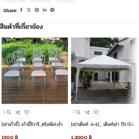
Share:
สินค้าที่เกี่ยวข้อง
[เช่าเก้าอี้] เก้าอี้ชิวารี_คริสตัล(เจ้า
[เช่าเต็นท์ 4×4]_ เต็นท์เช่า ปิรามิด
หญิง)
4×4 เมตร
150.0
฿
1,300.0
฿