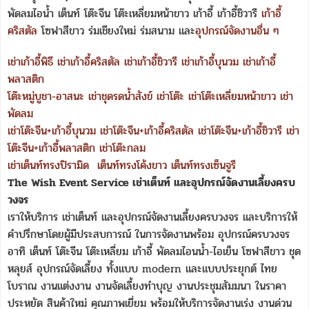
พัดลมไอน้ำ เต็นท์ โต๊ะจีน โต๊ะเหลี่ยมหน้าขาว เก้าอี้ เก้าอี้ชิวารี
เก้าอี้
คริสตัล
โซฟาสีขาว ร่มเชียงใหม่ ร่มสนาม และ
อุปกรณ์จัดงานอื่น ๆ
เช่าเก้าอี้พิธี
เช่าเก้าอี้คริสตัล
เช่าเก้าอี้ชิวารี
เช่าเก้าอี้บุนวม
เช่าเก้าอี้
พลาสติก
โต๊ะหมู่บูชา-อาสนะ
เช่าชุดรดน้ำสังข์
เช่าโต๊ะ
เช่าโต๊ะเหลี่ยมหน้าขาว
เช่า
พัดลม
เช่าโต๊ะจีน+เก้าอี้บุนวม
เช่าโต๊ะจีน+เก้าอี้คริสตัล
เช่าโต๊ะจีน+เก้าอี้ชิวารี
เช่า
โต๊ะจีน+เก้าอี้พลาสติก
เช่าโต๊ะกลม
เช่าเต็นท์ทรงปิรามิด
เต็นท์ทรงโค้งขาว
เต็นท์ทรงเซ็นจูรี
The Wish Event Service เช่าเต็นท์ และอุปกรณ์จัดงานเลี้ยงครบ
วงจร
เราให้บริการ เช่าเต็นท์ และอุปกรณ์จัดงานเลี้ยงครบวงจร และบริการให้
คำปรึกษาโดยผู้มีประสบการณ์ ในการจัดงานพร้อม อุปกรณ์ครบวงจร
อาทิ เต็นท์ โต๊ะจีน โต๊ะเหลี่ยม เก้าอี้ พัดลมไอนน้ำ-ไอเย็น โซฟาสีขาว ชุด
หลุยส์ อุปกรณ์จัดเลี้ยง ทั้งแบบ modern และแบบประยุกต์ ไทย
โบราณ งานแต่งงาน งานจัดเลี้ยงทำบุญ งานประชุมสัมมนา ในราคา
ประหยัด สินค้าใหม่ คุณภาพเยี่ยม พร้อมให้บริการจัดงานเร่ง งานด่วน