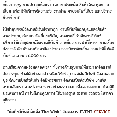
เลี้ยงทำบุญ งานประชุมสัมมนา ในราคาประหยัด สินค้าใหม่ คุณภาพ
เยี่ยม พร้อมให้บริการจัดงานเร่ง งานด่วน ครบจบในที่เดียว และบริการ
อื่นๆอี อาทิ
ให้เช่าอุปกรณ์จัดงานอีเว้นท์ราคาถูก, งานอีเว้นท์ออกบูธแสดงสินค้า,
งานประชุม, สัมมนา จัดเลี้ยงบริษัท, งานแรลลี่ รับจัดงานอีเว้นท์
บริการให้เช่าอุปกรณ์จัดงานอีเว้นท์
งานเลี้ยง งานปาร์ตี้ต่างๆ งานเลี้ยง
สังสรรค์ ด้วยทีมงานมืออาชีพ ประสบการณ์การจัดเลี้ยง งานปาร์ตี้ จัดอี
เว้นท์ มามากกว่า1000 งาน
เราเตรียมความพร้อมตลอดเวลา ทั้งทางด้านอุปกรณ์ที่สามารถจัดสรรค์
จัดการทุกอย่างได้อย่างลงตัว พร้อมให้เช่าอุปกรณ์
จัดอีเว้นท์
จัดงานออก
บูธ จัดงานเปิดตัวสินค้า จัดนิทรรศการ จัดงานเปิดตัวบริษัท งานจัด
อบรมสัมมนา งานประชุม ฯลฯ อย่างครบวงจร เพื่อความสะดวก ด้วยผู้มี
ประสบการณ์ การันตีงานคุณภาพ ได้มาตรฐาน สะดวก รวดเร็ว ในราคา
ยุติธรรม
“คิดถึงอีเว้นต์ คิดถึง The Wish”
ติดต่องาน EVENT
SERVICE