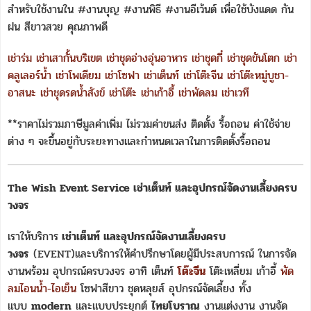
สำหรับใช้งานใน #งานบุญ #งานพิธี #งานอีเว้นต์ เพื่อใช้บังแดด กัน
ฝน สีขาวสวย คุณภาพดี
เช่าร่ม
เช่าเสากั้นบริเขต
เช่าชุดอ่างอุ่นอาหาร
เช่าชุดกี๋
เช่าชุดขันโตก
เช่า
คลูเลอร์น้ำ
เช่าโพเดียม
เช่าโซฟา
เช่าเต็นท์
เช่าโต๊ะจีน
เช่าโต๊ะหมู่บูชา-
อาสนะ
เช่าชุดรดน้ำสังข์
เช่าโต๊ะ
เช่าเก้าอี้
เช่าพัดลม
เช่าเวที
**ราคาไม่รวมภาษีมูลค่าเพิ่ม ไม่รวมค่าขนส่ง ติดตั้ง รื้อถอน ค่าใช้จ่าย
ต่าง ๆ จะขึ้นอยู่กับระยะทางและกำหนดเวลาในการติดตั้งรื้อถอน
The Wish Event Service เช่าเต็นท์ และอุปกรณ์จัดงานเลี้ยงครบ
วงจร
เราให้บริการ
เช่าเต็นท์ และอุปกรณ์จัดงานเลี้ยงครบ
วงจร
(EVENT)และบริการให้คำปรึกษาโดยผู้มีประสบการณ์ ในการจัด
งานพร้อม อุปกรณ์ครบวงจร อาทิ เต็นท์
โต๊ะจีน
โต๊ะเหลี่ยม เก้าอี้
พัด
ลมไอนน้ำ-ไอเย็น
โซฟาสีขาว ชุดหลุยส์ อุปกรณ์จัดเลี้ยง ทั้ง
แบบ
modern
และแบบประยุกต์
ไทยโบราณ
งานแต่งงาน งานจัด