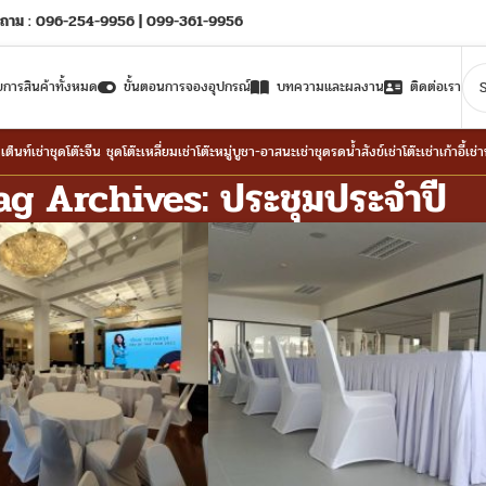
ถาม : 096-254-9956 | 099-361-9956
ยการสินค้าทั้งหมด
ขั้นตอนการจองอุปกรณ์
บทความและผลงาน
ติดต่อเรา
าเต็นท์
เช่าชุดโต๊ะจีน ชุดโต๊ะเหลี่ยม
เช่าโต๊ะหมู่บูชา-อาสนะ
เช่าชุดรดน้ำสังข์
เช่าโต๊ะ
เช่าเก้าอี้
เช่
ag Archives: ประชุมประจำปี