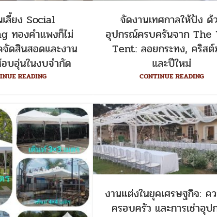
เลี้ยง Social
จัดงานเทศกาลให้ปัง ด้
g ทองคำแพงก็ไม่
อุปกรณ์ครบครันจาก The
นิคจัดสินสอดและงาน
Tent: ลอยกระทง, คริสต์
้อบอุ่นในงบจำกัด
และปีใหม่
INUE READING
CONTINUE READING
งานแต่งในยุคเศรษฐกิจ: คว
ครอบครัว และการเช่าอุป