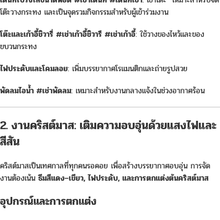
โต๊ะวางกระทง และเป็นจุดรวมกิจกรรมสำหรับผู้เข้าร่วมงาน
โต๊ะและเก้าอี้ชิวารี่ #เช่าเก้าอี้ชิวารี #เช่าเก้าอี้
: ใช้วางของไหว้และของ
ขบวนกระทง
ไฟประดับและโคมลอย
: เพิ่มบรรยากาศโรแมนติกและถ่ายรูปสวย
พัดลมไอน้ำ #เช่าพัดลม
: เหมาะสำหรับงานกลางแจ้งในช่วงอากาศร้อน
2. งานคริสต์มาส: เติมความอบอุ่นด้วยแสงไฟและ
สีสัน
คริสต์มาสเป็นเทศกาลที่ทุกคนรอคอย เพื่อสร้างบรรยากาศอบอุ่น การจัด
งานต้องเน้น
ธีมสีแดง–เขียว, ไฟประดับ, และการตกแต่งต้นคริสต์มาส
อุปกรณ์และการตกแต่ง