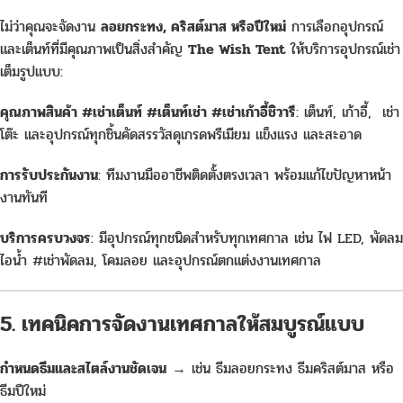
ไม่ว่าคุณจะจัดงาน
ลอยกระทง, คริสต์มาส หรือปีใหม่
การเลือกอุปกรณ์
และเต็นท์ที่มีคุณภาพเป็นสิ่งสำคัญ
The Wish Tent
ให้บริการอุปกรณ์เช่า
เต็มรูปแบบ:
คุณภาพสินค้า #เช่าเต็นท์ #เต็นท์เช่า #เช่าเก้าอี้ชิวารี
: เต็นท์, เก้าอี้, เช่า
โต๊ะ และอุปกรณ์ทุกชิ้นคัดสรรวัสดุเกรดพรีเมียม แข็งแรง และสะอาด
การรับประกันงาน
: ทีมงานมืออาชีพติดตั้งตรงเวลา พร้อมแก้ไขปัญหาหน้า
งานทันที
บริการครบวงจร
: มีอุปกรณ์ทุกชนิดสำหรับทุกเทศกาล เช่น ไฟ LED, พัดลม
ไอน้ำ #เช่าพัดลม, โคมลอย และอุปกรณ์ตกแต่งงานเทศกาล
5. เทคนิคการจัดงานเทศกาลให้สมบูรณ์แบบ
กำหนดธีมและสไตล์งานชัดเจน
→ เช่น ธีมลอยกระทง ธีมคริสต์มาส หรือ
ธีมปีใหม่