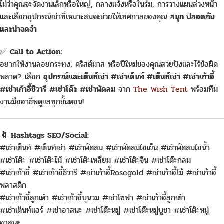
ไม่ว่าคุณจะจัดงานเล็กหรือใหญ่, กลางแจ้งหรือในร่ม, การวางแผนล่วงหน้า
และเลือกอุปกรณ์เช่าที่เหมาะสมจะช่วยให้เทศกาลของคุณ
สนุก ปลอดภัย
และน่าจดจำ
✅
Call to Action:
อยากให้งานลอยกระทง, คริสต์มาส หรือปีใหม่ของคุณสวยปังและไร้ข้อผิด
พลาด? เลือก
อุปกรณ์และเต็นท์เช่า #เช่าเต็นท์ #เต็นท์เช่า #เช่าเก้าอี้
#เช่าเก้าอี้ชิวารี #เช่าโด๊ะ #เช่าพัดลม
จาก
The Wish Tent
พร้อมทีม
งานมืออาชีพดูแลทุกขั้นตอน!
🔖
Hashtags SEO/Social:
#เช่าเต็นท์ #เต็นท์เช่า #เช่าพัดลม #เช่าพัดลมไอเย็น #เช่าพัดลมไอน้ำ
#เช่าโต๊ะ #เช่าโต๊ะไม้ #เช่าโต๊ะเหลี่ยม #เช่าโต๊ะจีน #เช่าโต๊ะกลม
#เช่าเก้าอี้ #เช่าเก้าอี้ชิวารี #เช่าเก้าอี้Rosegold #เช่าเก้าอี้ไม้ #เช่าเก้าอี้
พลาสติก
#เช่าเก้าอี้ลูกเต๋า #เช่าเก้าอี้บุนวม #เช่าโซฟา #เช่าเก้าอี้ลูกเต๋า
#เช่าเต็นท์แอร์ #เช่าอาสนะ #เช่าโต๊ะหมู่ #เช่าโต๊ะหมู่บูชา #เช่าโต๊ะหมู่
อาสนะ