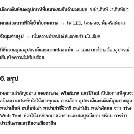
เลือกเต็นท์และอุปกรณ์ที่เหมาะสมกับจำนวนแขก
#เช่าเต็นท์ #เต็นท์เช่า
ตกแต่งสถานที่ให้เข้ากับเทศกาล
→ ไฟ LED, โคมลอย, ต้นคริสต์มาส
จัดมุมถ่ายรูป
→ เพิ่มความน่าสนใจให้แขกแชร์บนโซเชียล
มีทีมงานดูแลอุปกรณ์และความปลอดภัย
→ ลดความกังวลเรื่องอุปกรณ์
เสียหรือความไม่เรียบร้อย
6. สรุป
เทศกาลสำคัญอย่าง
ลอยกระทง, คริสต์มาส และปีใหม่
เป็นโอกาสที่คุณจะ
สร้างความประทับใจให้แขกทุกคน การเลือก
อุปกรณ์และเต็นท์คุณภาพสูง
#เช่าเต็นท์ #เต็นท์เช่า #เช่าเก้าอี้ชิวารี #เช่าโด๊ะ #เช่าพัดลม
จาก
The
Wish Tent
ช่วยให้งานออกมาสวยงามและสมบูรณ์แบบ พร้อม
การรับ
ประกันงานและทีมงานมืออาชีพ