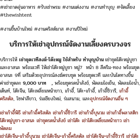
#เช่าถาดอุ่นอาหาร #รับเช่าพรม #งานแต่งงาน #งานทำบุญ #จัดเลี้ยง
#thewishtent
#งานขึ้นบ้านใหม่ #งานคริสต์มาส #งานปีใหม่
บริการให้เช่าอุปกรณ์จัดงานเลี้ยงครบวงจร
บริการให้
เช่าชุดเวทีสงฆ์-โต๊ะหมู ใช้สำหรับ ทำบุญบ้าน เ
ช่าชุดโต๊ะหมู่บูชา
และอาสนะ พร้อมเวที ให้เช่าโต๊ะหมู่บูชา หมู่7 หน้า 8 สีครีม-ทอง พร้อมชุด
อาสนะ 9ที่ เสริมด้วยอุปกรณ์สงฆ์ครบชุด พร้อมชุดเวที และบันไดทางขึ้น
ค่าเช่าชุดละ
9,000 บาท
,
พร้อมชุดรดน้ำสังข์, พัดลมไอเย็น, พัดลมไอน้ำ,
เต็นท์, โต๊ะจีน, โต๊ะเหลี่ยมหน้าขาว, เก้าอี้, โต๊ะ+เก้าอี้, เก้าอี้ชิวารี,
เก้าอี้
คริสตัล
, โซฟาสีขาว, ร่มเชียงใหม่, ร่มสนาม, และ
อุปกรณ์จัดงานอื่น ๆ
เช่าเก้าอี้พิธี
เช่าเก้าอี้คริสตัล
เช่าเก้าอี้ชิวารี
เช่าเก้าอี้บุนวม
เช่าเก้าอี้พลาสติก
โต๊ะหมู่บูชา-อาสนะ
เช่าชุดรดน้ำสังข์
เช่าโต๊ะ
เช่าโต๊ะเหลี่ยมหน้าขาว
เช่า
พัดลม
เช่าโต๊ะจีน+เก้าอี้บุนวม
เช่าโต๊ะจีน+เก้าอี้คริสตัล
เช่าโต๊ะจีน+เก้าอี้ชิวารี
เช่าโต๊ะ