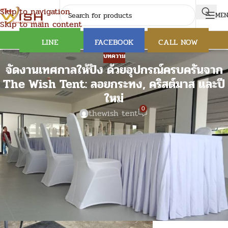
Skip to navigation
ME
Skip to main content
LINE
FACEBOOK
CALL NOW
บทความ
จัดงานเทศกาลให้ปัง ด้วยอุปกรณ์ครบครันจาก
The Wish Tent: ลอยกระทง, คริสต์มาส และปี
ใหม่
0
thewish tent