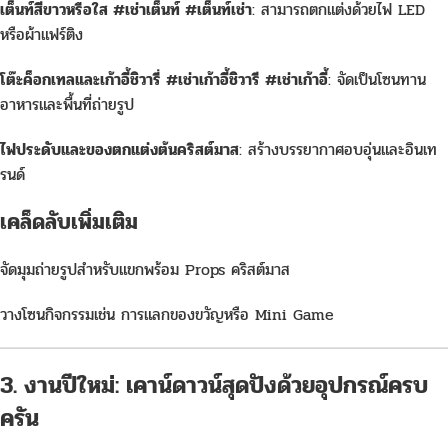
เต็นท์สีขาวหรือใส #เช่าเต็นท์ #เต็นท์เช่า
: สามารถตกแต่งด้วยไฟ LED
หรือผ้าแฟร์ติง
โต๊ะค็อกเทลและเก้าอี้ชิวารี่ #เช่าเก้าอี้ชิวารี #เช่าเก้าอี้
: จัดเป็นโซนทาน
อาหารและพื้นที่ถ่ายรูป
ไฟประดับและของตกแต่งต้นคริสต์มาส
: สร้างบรรยากาศอบอุ่นและอินเท
รนด์
เคล็ดลับเพิ่มเติม
จัดมุมถ่ายรูปสำหรับแขกพร้อม Props คริสต์มาส
วางโซนกิจกรรมเช่น การแลกของขวัญหรือ Mini Game
3. งานปีใหม่: เคาน์ดาวน์สุดปังด้วยอุปกรณ์ครบ
ครัน