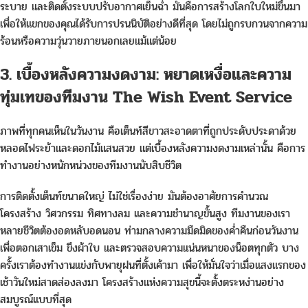
ระบาย และติดตั้งระบบปรับอากาศเย็นฉ่ำ มันคือการสร้างโลกใบใหม่ขึ้นมา
เพื่อให้แขกของคุณได้รับการปรนนิบัติอย่างดีที่สุด โดยไม่ถูกรบกวนจากความ
ร้อนหรือความวุ่นวายภายนอกเลยแม้แต่น้อย
3. เบื้องหลังความงดงาม: หยาดเหงื่อและความ
ทุ่มเทของทีมงาน The Wish Event Service
ภาพที่ทุกคนเห็นในวันงาน คือเต็นท์สีขาวสะอาดตาที่ถูกประดับประดาด้วย
หลอดไฟระย้าและดอกไม้แสนสวย แต่เบื้องหลังความงดงามเหล่านั้น คือการ
ทำงานอย่างหนักหน่วงของทีมงานนับสิบชีวิต
การติดตั้งเต็นท์ขนาดใหญ่ ไม่ใช่เรื่องง่าย มันต้องอาศัยการคำนวณ
โครงสร้าง วิศวกรรม ทิศทางลม และความชำนาญขั้นสูง ทีมงานของเรา
หลายชีวิตต้องอดหลับอดนอน ท่ามกลางความมืดมิดของค่ำคืนก่อนวันงาน
เพื่อตอกเสาเข็ม ขึงผ้าใบ และตรวจสอบความแน่นหนาของน็อตทุกตัว บาง
ครั้งเราต้องทำงานแข่งกับพายุฝนที่ตั้งเค้ามา เพื่อให้มั่นใจว่าเมื่อแสงแรกของ
เช้าวันใหม่สาดส่องลงมา โครงสร้างแห่งความสุขนี้จะตั้งตระหง่านอย่าง
สมบูรณ์แบบที่สุด