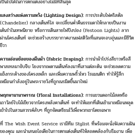
เป็นไปได้ในการตกแต่งอย่างไม่มีที่สิ้นสุด
แสงสว่างแห่งความหวัง (Lighting Design):
การประดับไฟคริสตัล
(Chandelier) กลางเต็นท์ใส จะเปลี่ยนค่ำคืนธรรมดาให้กลายเป็นงาน
เต้นรำในเทพนิยาย หรือการเดินสายไฟปิงปอง (Festoon Lights) ลาก
ผ่านโครงเต็นท์ จะช่วยสร้างบรรยากาศงานเฟสติวัลที่แสนจะอบอุ่นและมีชีวิต
ชีวา
ความอ่อนช้อยของผืนผ้า (Fabric Draping):
การนำผ้าโปร่งสีขาวหรือสี
พาสเทลมาจับจีบ โยงจากเพดานเต็นท์ลงมาที่เสาแต่ละต้น จะช่วยลดความ
แข็งกระด้างของโครงเหล็ก และเพิ่มความพริ้วไหว โรแมนติก ทำให้รู้สึก
เหมือนกำลังอยู่ในพระราชวังที่ถูกเนรมิตขึ้นมาใหม่
พฤกษานานาพรรณ (Floral Installations):
การแขวนดอกไม้สดหรือ
เถาวัลย์ใบไม้เขียวจากโครงหลังคาเต็นท์ จะทำให้แขกที่เดินเข้ามาเหมือนหลุด
เข้าไปในสวนสวรรค์ลับๆ ที่ถูกจัดเตรียมไว้เพื่อพวกเขาโดยเฉพาะ
ที่ The Wish Event Service เรามีทีม Stylist ที่พร้อมจะนั่งฟังความฝัน
ของคุณ และนำเสนอไอเดียในการตกแต่งเต็นท์ให้สอดคล้องกับธีมงาน เพื่อ