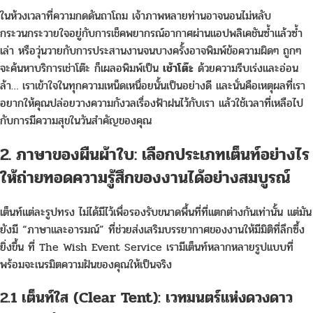
ในห้วงเวลาที่ความกดดันถาโถม เจ้าภาพหลายท่านอาจนอนไม่หลับ
กระวนกระวายใจอยู่กับการเช็คพยากรณ์อากาศผ่านแอปพลิเคชันซ้ำแล้วซ้ำ
เล่า หรือวุ่นวายกับการประสานงานจนบางครั้งอาจพิมพ์ข้อความผิดๆ ถูกๆ
จะค้นหาบริการเช่าโต๊ะ ก็เผลอพิมพ์เป็น
เช้าโต๊ะ
ด้วยความรีบเร่งและอ่อน
ล้า… เราเข้าใจในทุกความเหน็ดเหนื่อยนั้นเป็นอย่างดี และนั่นคือเหตุผลที่เรา
อยากให้คุณปล่อยวางความกังวลเรื่องฟ้าฝนไว้กับเรา แล้วใช้เวลาที่เหลือไป
กับการมีความสุขในวันสำคัญของคุณ
2. ภาษาของผืนผ้าใบ: เลือกประเภทเต็นท์อย่างไร
ให้ถ่ายทอดความรู้สึกของงานได้อย่างสมบูรณ์
เต็นท์แต่ละรูปทรง ไม่ได้มีไว้เพื่อรองรับขนาดพื้นที่ที่แตกต่างกันเท่านั้น แต่มัน
ยังมี “ภาษาและอารมณ์” ที่ช่วยส่งเสริมบรรยากาศของงานให้มีมิติที่ลึกซึ้ง
ยิ่งขึ้น ที่ The Wish Event Service เรามีเต็นท์หลากหลายรูปแบบที่
พร้อมจะเนรมิตความฝันของคุณให้เป็นจริง
2.1 เต็นท์ใส (Clear Tent): เวทมนตร์แห่งดวงดาว