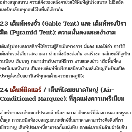
อย่างสนุกสนาน ความโค้งของหลังคาช่วยให้พื้นที่ดูโปร่งสบาย ไม่อึดอัด
และโอบล้อมทุกคนไว้ในพื้นที่เดียวกัน
2.3 เต็นท์ทรงจั่ว (Gable Tent) และ เต็นท์ทรงปิรา
มิด (Pyramid Tent): ความมั่นคงและสง่างาม
เต็นท์รูปทรงคลาสสิกที่ให้ความรู้สึกเป็นทางการ มั่นคง และโอ่อ่า การใช้
เต็นท์ทรงจั่วสีขาวสะอาดตา นำมาตั้งเรียงต่อกัน จะสร้างภาพลักษณ์ที่ดูเป็น
ระเบียบ เรียบหรู เหมาะสำหรับงานพิธีการ งานแถลงข่าว หรือพื้นที่ลง
ทะเบียนหน้างาน เป็นทรงเต็นท์ที่เปรียบเสมือนบ้านหลังใหญ่ที่พร้อมเปิด
ประตูต้อนรับแขกวีไอพีทุกคนด้วยความภาคภูมิใจ
2.4
เต็นท์ติดแอร์
/ เต็นท์โดมขนาดใหญ่ (Air-
Conditioned Marquee): ที่สุดแห่งความพรีเมียม
สำหรับงานระดับเมกะโปรเจกต์ หรืองานกาล่าดินเนอร์ที่ต้องการความหรูหรา
ขั้นสุด การเนรมิตห้องบอลรูมขนาดยักษ์ขึ้นมากลางลานกว้างคือสิ่งที่เรา
เชี่ยวชาญ เต็นท์ประเภทนี้สามารถกั้นผนังทึบ ตกแต่งภายในด้วยผ้าจับจีบ