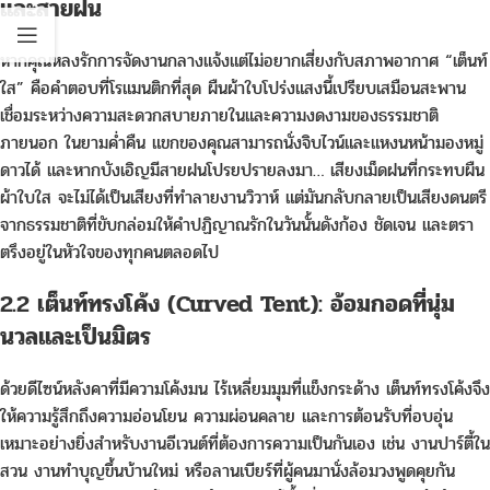
และสายฝน
หากคุณหลงรักการจัดงานกลางแจ้งแต่ไม่อยากเสี่ยงกับสภาพอากาศ “เต็นท์
ใส” คือคำตอบที่โรแมนติกที่สุด ผืนผ้าใบโปร่งแสงนี้เปรียบเสมือนสะพาน
เชื่อมระหว่างความสะดวกสบายภายในและความงดงามของธรรมชาติ
ภายนอก ในยามค่ำคืน แขกของคุณสามารถนั่งจิบไวน์และแหงนหน้ามองหมู่
ดาวได้ และหากบังเอิญมีสายฝนโปรยปรายลงมา… เสียงเม็ดฝนที่กระทบผืน
ผ้าใบใส จะไม่ได้เป็นเสียงที่ทำลายงานวิวาห์ แต่มันกลับกลายเป็นเสียงดนตรี
จากธรรมชาติที่ขับกล่อมให้คำปฏิญาณรักในวันนั้นดังก้อง ชัดเจน และตรา
ตรึงอยู่ในหัวใจของทุกคนตลอดไป
2.2 เต็นท์ทรงโค้ง (Curved Tent): อ้อมกอดที่นุ่ม
นวลและเป็นมิตร
ด้วยดีไซน์หลังคาที่มีความโค้งมน ไร้เหลี่ยมมุมที่แข็งกระด้าง เต็นท์ทรงโค้งจึง
ให้ความรู้สึกถึงความอ่อนโยน ความผ่อนคลาย และการต้อนรับที่อบอุ่น
เหมาะอย่างยิ่งสำหรับงานอีเวนต์ที่ต้องการความเป็นกันเอง เช่น งานปาร์ตี้ใน
สวน งานทำบุญขึ้นบ้านใหม่ หรือลานเบียร์ที่ผู้คนมานั่งล้อมวงพูดคุยกัน