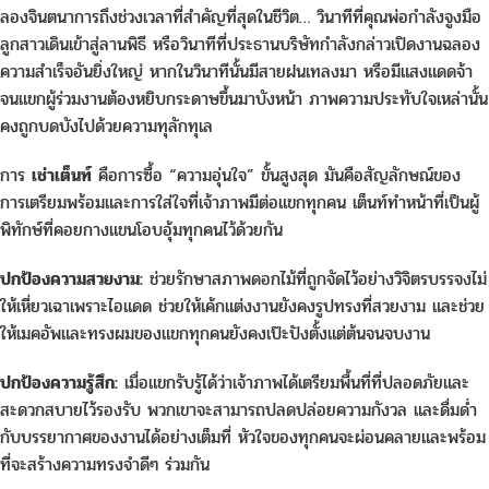
ลองจินตนาการถึงช่วงเวลาที่สำคัญที่สุดในชีวิต… วินาทีที่คุณพ่อกำลังจูงมือ
ลูกสาวเดินเข้าสู่ลานพิธี หรือวินาทีที่ประธานบริษัทกำลังกล่าวเปิดงานฉลอง
ความสำเร็จอันยิ่งใหญ่ หากในวินาทีนั้นมีสายฝนเทลงมา หรือมีแสงแดดจ้า
จนแขกผู้ร่วมงานต้องหยิบกระดาษขึ้นมาบังหน้า ภาพความประทับใจเหล่านั้น
คงถูกบดบังไปด้วยความทุลักทุเล
การ
เช่าเต็นท์
คือการซื้อ “ความอุ่นใจ” ขั้นสูงสุด มันคือสัญลักษณ์ของ
การเตรียมพร้อมและการใส่ใจที่เจ้าภาพมีต่อแขกทุกคน เต็นท์ทำหน้าที่เป็นผู้
พิทักษ์ที่คอยกางแขนโอบอุ้มทุกคนไว้ด้วยกัน
ปกป้องความสวยงาม:
ช่วยรักษาสภาพดอกไม้ที่ถูกจัดไว้อย่างวิจิตรบรรจงไม่
ให้เหี่ยวเฉาเพราะไอแดด ช่วยให้เค้กแต่งงานยังคงรูปทรงที่สวยงาม และช่วย
ให้เมคอัพและทรงผมของแขกทุกคนยังคงเป๊ะปังตั้งแต่ต้นจนจบงาน
ปกป้องความรู้สึก:
เมื่อแขกรับรู้ได้ว่าเจ้าภาพได้เตรียมพื้นที่ที่ปลอดภัยและ
สะดวกสบายไว้รองรับ พวกเขาจะสามารถปลดปล่อยความกังวล และดื่มด่ำ
กับบรรยากาศของงานได้อย่างเต็มที่ หัวใจของทุกคนจะผ่อนคลายและพร้อม
ที่จะสร้างความทรงจำดีๆ ร่วมกัน