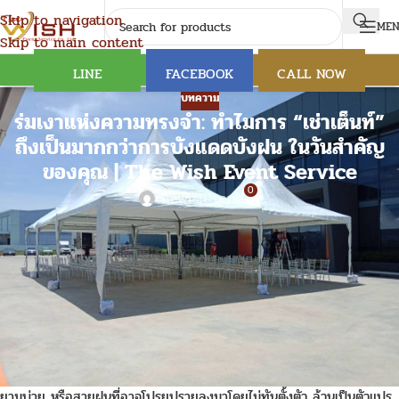
Skip to navigation
ME
Skip to main content
LINE
FACEBOOK
CALL NOW
บทความ
ร่มเงาแห่งความทรงจำ: ทำไมการ “เช่าเต็นท์”
ถึงเป็นมากกว่าการบังแดดบังฝน ในวันสำคัญ
ของคุณ | The Wish Event Service
0
thewish tent
หากคุณลองหลับตาแล้วจินตนาการถึงงานอีเวนต์ในฝัน… หลายคนคงนึกถึง
ภาพงานแต่งงานในสวนที่โอบล้อมด้วยสีเขียวขจี งานเลี้ยงฉลองริมชายหาด
ที่ได้ยินเสียงคลื่นกระทบฝั่ง หรือปาร์ตี้กลางแจ้งที่มองเห็นหมู่ดาวระยิบระยับ
บนท้องฟ้า
การจัดงานเอาท์ดอร์ (Outdoor) มีเสน่ห์ที่ยากจะหาอะไรมาทดแทนได้ มัน
คือการนำพาความสุขของผู้คนไปผสานเข้ากับความงดงามของธรรมชาติ แต่
ในขณะเดียวกัน ธรรมชาติก็เป็นสิ่งที่คาดเดาไม่ได้ที่สุด แสงแดดที่แผดเผาใน
ยามบ่าย หรือสายฝนที่อาจโปรยปรายลงมาโดยไม่ทันตั้งตัว ล้วนเป็นตัวแปร