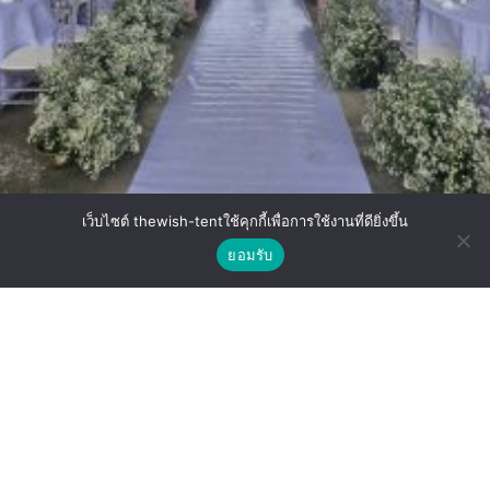
เว็บไซต์ thewish-tentใช้คุกกี้เพื่อการใช้งานที่ดียิ่งขึ้น
ติดต่อเรา
💍 Minimal Wedding งานแต่งเล็ก ๆ แต่สวย
ยอมรับ
Shop
Wishlist
Compare
หรู – แชร์ประสบการณ์เพื่อนที่เพิ่งแต่ง
CONTINUE READING
Load more posts
บริษัท เดอะ วิช อีเว้นต์ เซอร์วิส จำกัด