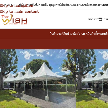
สอบ
Skip to navigation
e Wish Tent : ผู้ให้บริการเต้นท์เช่า โต๊ะจีน ชุดอุปกรณ์สำหรับงานแต่งงานและอื่นๆครบวงจร
Skip to main content
หน้าแรก
รา
สินค้าขายดี
สินค้ามาใหม่
รายการสินค้าทั้งหมด
เช่