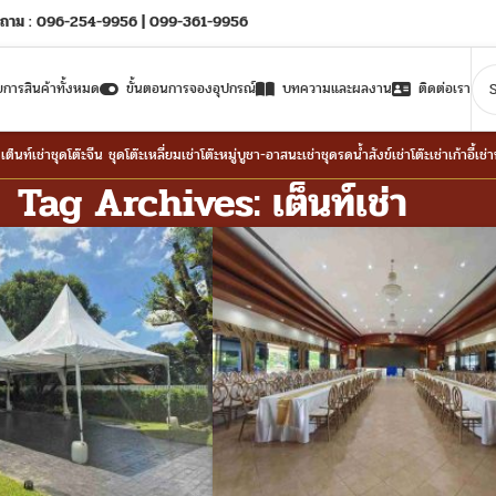
ถาม : 096-254-9956 | 099-361-9956
ยการสินค้าทั้งหมด
ขั้นตอนการจองอุปกรณ์
บทความและผลงาน
ติดต่อเรา
าเต็นท์
เช่าชุดโต๊ะจีน ชุดโต๊ะเหลี่ยม
เช่าโต๊ะหมู่บูชา-อาสนะ
เช่าชุดรดน้ำสังข์
เช่าโต๊ะ
เช่าเก้าอี้
เช่
Tag Archives: เต็นท์เช่า