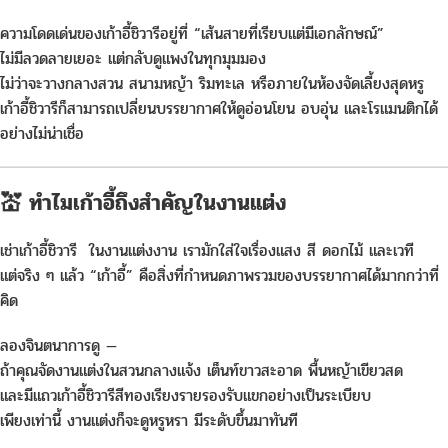
ความโดดเด่นของเก้าอี้ชิวารีอยู่ที่ “เส้นสายที่เรียบแต่มีเอกลักษณ์”
ไม่มีลวดลายเยอะ แต่กลับดูแพงในทุกมุมมอง
ไม่ว่าจะวางกลางสวน สนามหญ้า ริมทะเล หรือภายในห้องจัดเลี้ยงสุดหรู
เก้าอี้ชิวารีก็สามารถเปลี่ยนบรรยากาศให้ดูอ่อนโยน อบอุ่น และโรแมนติกได้
อย่างไม่น่าเชื่อ
💒 ทำไมเก้าอี้ถึงสำคัญในงานแต่ง
เช่าเก้าอี้ชิวารี ในงานแต่งงาน เรามักใส่ใจเรื่องแสง สี ดอกไม้ และเวที
แต่จริง ๆ แล้ว “เก้าอี้” คือสิ่งที่กำหนดภาพรวมของบรรยากาศได้มากกว่าที่
คิด
ลองจินตนาการดู —
ถ้าคุณจัดงานแต่งในสวนกลางแจ้ง เต็นท์ขาวสะอาด พื้นหญ้าเขียวสด
และมีแถวเก้าอี้ชิวารีสีทองเรียงรายรองรับแขกอย่างเป็นระเบียบ
เพียงเท่านี้ งานแต่งก็จะดูหรูหรา มีระดับขึ้นมาทันที