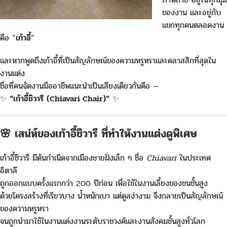
ของงาน และอยู่กับ
แขกทุกคนตลอดงาน
คือ “
เก้าอี้
”
และหากพูดถึงเก้าอี้ที่เป็นสัญลักษณ์ของความหรูหราและคลาสสิกที่สุดใน
งานแต่ง
ชื่อที่คนจัดงานมืออาชีพแนะนำเป็นเสียงเดียวกันคือ —
✨
“เก้าอี้ชิวารี (Chiavari Chair)”
✨
🌸 เสน่ห์ของเก้าอี้ชิวารี ที่ทำให้งานแต่งดูพิเศษ
เก้าอี้ชิวารี มีต้นกำเนิดจากเมืองชายฝั่งเล็ก ๆ ชื่อ
Chiavari
ในประเทศ
อิตาลี
ถูกออกแบบครั้งแรกกว่า 200 ปีก่อน เพื่อใช้ในงานเลี้ยงของชนชั้นสูง
ด้วยโครงสร้างที่เรียวบาง น้ำหนักเบา แต่ดูสง่างาม จึงกลายเป็นสัญลักษณ์
ของความหรูหรา
จนถูกนำมาใช้ในงานแต่งงานระดับราชวงศ์และงานสังคมชั้นสูงทั่วโลก