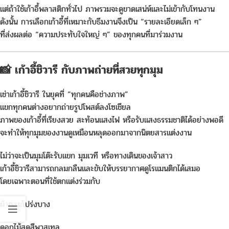
แต่ถ้าใช้เก้าอี้พลาสติกทั่วไป ภาพรวมจะดูขาดเสน่ห์และไม่เข้ากับโทนงาน
ดังนั้น การเลือกเก้าอี้ที่เหมาะกับธีมงานจึงเป็น “รายละเอียดเล็ก ๆ”
ที่ส่งผลต่อ “ความประทับใจใหญ่ ๆ” ของทุกคนที่มาร่วมงาน
📸 เก้าอี้ชิวารี กับภาพถ่ายที่สวยทุกมุม
เช่าเก้าอี้ชิวารี ในยุคที่ “ทุกคนคือช่างภาพ”
แขกทุกคนต่างอยากถ่ายรูปโพสต์ลงโซเชียล
ภาพของเก้าอี้ที่เรียงสวย สะท้อนแสงไฟ หรือรับแสงธรรมชาติได้อย่างพอดี
จะทำให้ทุกมุมของงานดูเหมือนหลุดออกมาจากนิตยสารแต่งงาน
ไม่ว่าจะเป็นมุมโต๊ะรับแขก มุมเวที หรือทางเดินของเจ้าสาว
เก้าอี้ชิวารีสามารถกลมกลืนและขับให้บรรยากาศดูโรแมนติกได้เสมอ
โดยเฉพาะตอนที่ใช้ตกแต่งร่วมกับ
ผ้าคลุมโปร่งบาง
ดอกไม้สดสีพาสเทล