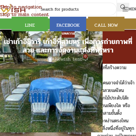
Skip to navigation
ME
Skip to main content
LINE
FACEBOOK
CALL NOW
บทความ
เช่าเก้าอี้ชิวารี เก้าอี้ที่สวยหรู เพื่อการถ่ายภาพที่
สวย และการจัดงานแต่งที่หรูหรา
0
thewish tent
เช่าเก้าอี้ชิวารี ในทุกงานแต่งงาน รายละเอียดเล็ก ๆ คือสิ่งที่สร้างความ
ประทับใจที่ยิ่งใหญ่
ทุกคนอาจจำได้ว่าเจ้า
สาวสวยแค่ไหน
ดอกไม้ประดับโต๊ะ
หวานเพียงใด หรือ
เค้กสามชั้นตั้ง
ตระหง่านตรงไหน
แต่สิ่งหนึ่งที่อยู่ในทุก
ภาพถ่าย อยู่ในทุกมุม