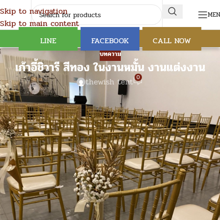
Skip to navigation
ME
Skip to main content
LINE
FACEBOOK
CALL NOW
บทความ
เก้าอี้ชิวารี สีทอง ในงานหมั้น งานแต่งงาน
0
thewish tent
เช่าเก้าอี้ชิวารีสีทอง เช่าเก้าอี้งานแต่ง เช่าโต๊ะ เช่าเต็นท์ เช่าพัดลม เช่าเก้าอี้
TheWish-Tent เต็นท์เช่าสุดชิคสำหรับทุกโอกาส – เปลี่ยนวันธรรมดาให้
พิเศษได้ในพริบตา
หากคุณกำลังมองหาเต็นท์จัดงานที่มีทั้งความสวยงาม ความสะดวก และ
ดีไซน์ไม่เหมือนใคร TheWish-Tent คือคำตอบที่คุณตามหา! ไม่ว่าจะเป็น
งานปาร์ตี้ งานแต่งงาน หรืองานอีเวนต์กลางแจ้ง TheWish-Tent พร้อม
เปลี่ยนทุกสถานที่ให้กลายเป็นพื้นที่สุดพิเศษในแบบที่คุณต้องการ
ทำไมต้องเลือก TheWish-Tent?