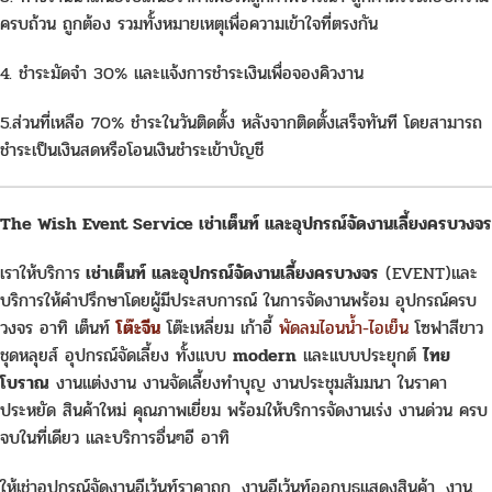
ครบถ้วน ถูกต้อง รวมทั้งหมายเหตุเพื่อความเข้าใจที่ตรงกัน
4. ชำระมัดจำ 30% และแจ้งการชำระเงินเพื่อจองคิวงาน
5.ส่วนที่เหลือ 70% ชำระในวันติดตั้ง หลังจากติดตั้งเสร็จทันที โดยสามารถ
ชำระเป็นเงินสดหรือโอนเงินชำระเข้าบัญชี
The Wish Event Service เช่าเต็นท์ และอุปกรณ์จัดงานเลี้ยงครบวงจร
เราให้บริการ
เช่าเต็นท์ และอุปกรณ์จัดงานเลี้ยงครบวงจร
(EVENT)และ
บริการให้คำปรึกษาโดยผู้มีประสบการณ์ ในการจัดงานพร้อม อุปกรณ์ครบ
วงจร อาทิ เต็นท์
โต๊ะจีน
โต๊ะเหลี่ยม เก้าอี้
พัดลมไอนน้ำ-ไอเย็น
โซฟาสีขาว
ชุดหลุยส์ อุปกรณ์จัดเลี้ยง ทั้งแบบ
modern
และแบบประยุกต์
ไทย
โบราณ
งานแต่งงาน งานจัดเลี้ยงทำบุญ งานประชุมสัมมนา ในราคา
ประหยัด สินค้าใหม่ คุณภาพเยี่ยม พร้อมให้บริการจัดงานเร่ง งานด่วน ครบ
จบในที่เดียว และบริการอื่นๆอี อาทิ
ให้เช่าอุปกรณ์จัดงานอีเว้นท์ราคาถูก, งานอีเว้นท์ออกบูธแสดงสินค้า, งาน