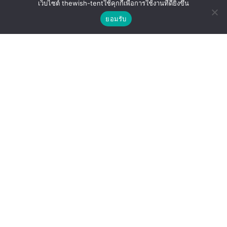
เว็บไซต์ thewish-tentใช้คุกกี้เพื่อการใช้งานที่ดียิ่งขึ้น
ติดต่อเรา
ยอมรับ
จัดงานทั้งที เลือก “เช่าเก้าอี้” อย่างไรให้งาน
Shop
Wishlist
Compare
เป๊ะ ปัง แขกประทับใจตั้งแต่แรกนั่ง | The
Wish Event Service
CONTINUE READING
บริษัท เดอะ วิช อีเว้นต์ เซอร์วิส จำกัด
เบอร์ติดต่อ: 096-254-9956
เบอร์ติดต่อ: 099-361-9956
thewisheventservice@gmail.com