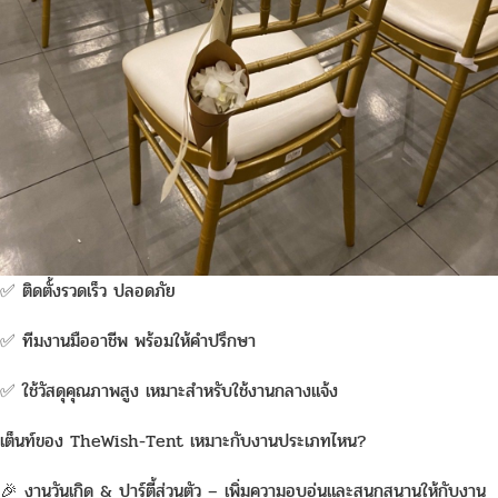
TheWish-Tent ไม่ใช่แค่ “เต็นท์เช่า” ทั่วไป แต่คือประสบการณ์ที่แตกต่าง
เช่าเก้าอี้ชิวารี เช่าเก้าอี้งานแต่ง เช่าโต๊ะ เช่าเต็นท์ เช่าพัดลม เช่าเก้าอี้ ทั้งการ
ออกแบบตกแต่งอย่างมีสไตล์ ความใส่ใจในรายละเอียด และบริการแบบครบ
วงจร ตั้งแต่การติดตั้งจนถึงการจัดเก็บ
จุดเด่นของ TheWish-Tent:
✅ เต็นท์ดีไซน์สวย ไม่ซ้ำใคร
✅ รองรับทุกประเภทงาน ทั้งเล็กและใหญ่
✅ ติดตั้งรวดเร็ว ปลอดภัย
✅ ทีมงานมืออาชีพ พร้อมให้คำปรึกษา
✅ ใช้วัสดุคุณภาพสูง เหมาะสำหรับใช้งานกลางแจ้ง
เต็นท์ของ TheWish-Tent เหมาะกับงานประเภทไหน?
🎉 งานวันเกิด & ปาร์ตี้ส่วนตัว – เพิ่มความอบอุ่นและสนุกสนานให้กับงาน