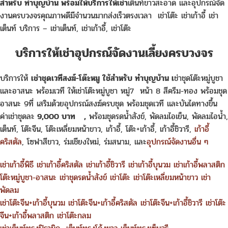
สำหรับ ทำบุญบ้าน
พร้อมให้บริการให้เช่า
เต็นท์ขาวสะอาด และอุปกรณ์จัด
งานครบวงจรคุณภาพดีมีจำนวนมากส่งเร็วตรงเวลา เช่าโต๊ะ เช่าเก้าอี้ เช่า
เต็นท์ บริการ – เช่าเต็นท์, เช่าเก้าอี้, เช่าโต๊ะ
บริการให้เช่าอุปกรณ์จัดงานเลี้ยงครบวงจร
บริการให้
เช่าชุดเวทีสงฆ์-โต๊ะหมู ใช้สำหรับ ทำบุญบ้าน เ
ช่าชุดโต๊ะหมู่บูชา
และอาสนะ พร้อมเวที ให้เช่าโต๊ะหมู่บูชา หมู่7 หน้า 8 สีครีม-ทอง พร้อมชุด
อาสนะ 9ที่ เสริมด้วยอุปกรณ์สงฆ์ครบชุด พร้อมชุดเวที และบันไดทางขึ้น
ค่าเช่าชุดละ
9,000 บาท
,
พร้อมชุดรดน้ำสังข์, พัดลมไอเย็น, พัดลมไอน้ำ,
เต็นท์, โต๊ะจีน, โต๊ะเหลี่ยมหน้าขาว, เก้าอี้, โต๊ะ+เก้าอี้, เก้าอี้ชิวารี,
เก้าอี้
คริสตัล
, โซฟาสีขาว, ร่มเชียงใหม่, ร่มสนาม, และ
อุปกรณ์จัดงานอื่น ๆ
เช่าเก้าอี้พิธี
เช่าเก้าอี้คริสตัล
เช่าเก้าอี้ชิวารี
เช่าเก้าอี้บุนวม
เช่าเก้าอี้พลาสติก
โต๊ะหมู่บูชา-อาสนะ
เช่าชุดรดน้ำสังข์
เช่าโต๊ะ
เช่าโต๊ะเหลี่ยมหน้าขาว
เช่า
พัดลม
เช่าโต๊ะจีน+เก้าอี้บุนวม
เช่าโต๊ะจีน+เก้าอี้คริสตัล
เช่าโต๊ะจีน+เก้าอี้ชิวารี
เช่าโต๊ะ
จีน+เก้าอี้พลาสติก
เช่าโต๊ะกลม