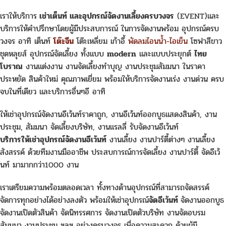
เราให้บริการ
เช่าเต็นท์ และอุปกรณ์จัดงานเลี้ยงครบวงจร
(EVENT)และ
บริการให้คำปรึกษาโดยผู้มีประสบการณ์ ในการจัดงานพร้อม อุปกรณ์ครบ
วงจร อาทิ เต็นท์
โต๊ะจีน
โต๊ะเหลี่ยม เก้าอี้
พัดลมไอนน้ำ-ไอเย็น
โซฟาสีขาว
ชุดหลุยส์ อุปกรณ์จัดเลี้ยง ทั้งแบบ
modern
และแบบประยุกต์
ไทย
โบราณ
งานแต่งงาน งานจัดเลี้ยงทำบุญ งานประชุมสัมมนา ในราคา
ประหยัด สินค้าใหม่ คุณภาพเยี่ยม พร้อมให้บริการจัดงานเร่ง งานด่วน ครบ
จบในที่เดียว และบริการอื่นๆอี อาทิ
ให้เช่าอุปกรณ์จัดงานอีเว้นท์ราคาถูก, งานอีเว้นท์ออกบูธแสดงสินค้า, งาน
ประชุม, สัมมนา จัดเลี้ยงบริษัท, งานแรลลี่ รับจัดงานอีเว้นท์
บริการให้เช่าอุปกรณ์จัดงานอีเว้นท์
งานเลี้ยง งานปาร์ตี้ต่างๆ งานเลี้ยง
สังสรรค์ ด้วยทีมงานมืออาชีพ ประสบการณ์การจัดเลี้ยง งานปาร์ตี้ จัดอีเว้
นท์ มามากกว่า1000 งาน
เราเตรียมความพร้อมตลอดเวลา ทั้งทางด้านอุปกรณ์ที่สามารถจัดสรรค์
จัดการทุกอย่างได้อย่างลงตัว พร้อมให้เช่าอุปกรณ์
จัดอีเว้นท์
จัดงานออกบูธ
จัดงานเปิดตัวสินค้า จัดนิทรรศการ จัดงานเปิดตัวบริษัท งานจัดอบรม
สัมมนา งานประชุม ฯลฯ อย่างครบวงจร เพื่อความสะดวก ด้วยผู้มี