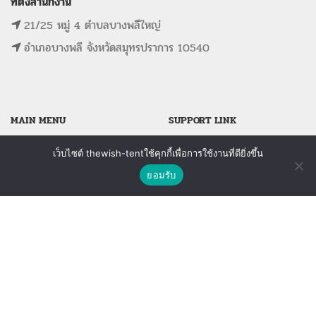
ที่ตั้งสำนักงาน
21/25 หมู่ 4 ตำบลบางพลีใหญ่
อำเภอบางพลี จังหวัดสมุทรปราการ 10540
MAIN MENU
SUPPORT LINK
หน้าแรก
ดูรายการที่ขอใบเสนอราคา
เว็บไซต์ thewish-tentใช้คุกกี้เพื่อการใช้งานที่ดียิ่งขึ้น
ติดต่อเรา
รายการสินค้าทั้งหมด
ดูรายการสินค้าที่ถูกใจ
ยอมรับ
Shop
Wishlist
Compare
ขั้นตอนการจองอุปกรณ์
ดูรายการสินค้าที่เปรียบเทียบ
ติดต่อเรา
The Wish Tent. All Rights Reserved. | ผู้ให้บริการเต็นท์ โต๊ะจีน โต๊ะหมู่บูชา-อาสนะ ชุดพิธี
งานแต่ง รวมถึงอุปกรณ์ต่างๆมากกว่า 100 รายการ ให้บริการทั้งในกรุงเทพและต่างจังหวัด