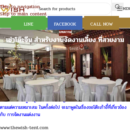
Skip to navigation
ME
Skip to main content
LINE
FACEBOOK
CALL NOW
บทความ
เช่าโต๊ะจีน สำหรับงานจัดงานเลี้ยง ที่สวยงาม
0
thewish tent
เช่าโต๊ะจีน เช่าเต็นท์
จัดงานเลี้ยง
วันนี้จะมาพูดถึงการ
จัดงานเลี้ยง
โดยเฉพาะแขกผู้ใหญ่ ส่วนมากจะเป็นเก้าอี้
บุน่วมแบบผ้ายึด ในรูปจะเป็นลูกค้าจัดงานแบบลูกค้าคนต่างประเทศ และ
คนในประเทศ อาหารที่ใช่ในการจัดเลี้ยงก็จะเป็นประเภท อาหารบุฟเฟ่ต์
โรงแรม หรือจะเป็นอาหารนานาชาติ ตามแต่ลูกค้าแต่ละท่าน สะดวก ส่วน
การนั่ง ถ้าแขกผู้ใหญ่ มีร่างกายที่ใหญ่ ก็จะจัดเรียง ประมาณ 6-8 ที่นั่ง
ตามแต่ความเหมาะสม ในครั้งต่อไป จะมาพูดในเรื่องขอโต๊ะเก้าอี้ที่เกี่ยวข้อง
กับ การจัดงานแต่งงาน
www.thewish-tent.com