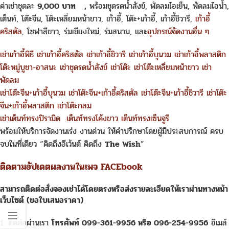
ค่าเช่าชุดละ
9,000 บาท
,
พร้อมชุดรดน้ำสังข์, พัดลมไอเย็น, พัดลมไอน้ำ,
เต็นท์, โต๊ะจีน, โต๊ะเหลี่ยมหน้าขาว, เก้าอี้, โต๊ะ+เก้าอี้, เก้าอี้ชิวารี,
เก้าอี้
คริสตัล
, โซฟาสีขาว, ร่มเชียงใหม่, ร่มสนาม, และ
อุปกรณ์จัดงานอื่น ๆ
เช่าเก้าอี้พิธี
เช่าเก้าอี้คริสตัล
เช่าเก้าอี้ชิวารี
เช่าเก้าอี้บุนวม
เช่าเก้าอี้พลาสติก
โต๊ะหมู่บูชา-อาสนะ
เช่าชุดรดน้ำสังข์
เช่าโต๊ะ
เช่าโต๊ะเหลี่ยมหน้าขาว
เช่า
พัดลม
เช่าโต๊ะจีน+เก้าอี้บุนวม
เช่าโต๊ะจีน+เก้าอี้คริสตัล
เช่าโต๊ะจีน+เก้าอี้ชิวารี
เช่าโต๊ะ
จีน+เก้าอี้พลาสติก
เช่าโต๊ะกลม
เช่าเต็นท์ทรงปิรามิด
เต็นท์ทรงโค้งขาว
เต็นท์ทรงเซ็นจูรี
พร้อมให้บริการจัดงานเร่ง งานด่วน ให้คำปรึกษาโดยผู้มีประสบการณ์ ครบ
จบในที่เดียว “คิดถึงอีเว้นต์ คิดถึง
The Wish
”
ติดตามอัปเดตผลงานในเพจ FACEbook
สามารถติดต่อสั่งจอง
เช่า
ได้โดยตรงหรือส่งรายละเอียดให้เราผ่านทางหน้า
เว็บไซต์ (ขอใบเสนอราคา)
1. ติดต่อผ่านเรา
โทรศัพท์ 099-361-9956 หรือ 096-254-9956
อีเมล์