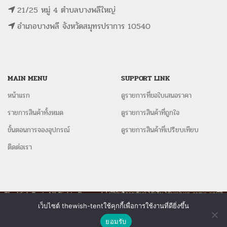
21/25 หมู่ 4 ตำบลบางพลีใหญ่
อำเภอบางพลี จังหวัดสมุทรปราการ 10540
MAIN MENU
SUPPORT LINK
หน้าแรก
ดูรายการที่ขอใบเสนอราคา
รายการสินค้าทั้งหมด
ดูรายการสินค้าที่ถูกใจ
ขั้นตอนการจองอุปกรณ์
ดูรายการสินค้าที่เปรียบเทียบ
ติดต่อเรา
The Wish Tent. All Rights Reserved. | ผู้ให้บริการเต็นท์ โต๊ะจีน โต๊ะหมู่บูชา-อาสนะ ชุดพิธี
งานแต่ง รวมถึงอุปกรณ์ต่างๆมากกว่า 100 รายการ ให้บริการทั้งในกรุงเทพและต่างจังหวัด
เว็บไซต์ thewish-tentใช้คุกกี้เพื่อการใช้งานที่ดียิ่งขึ้น
ติดต่อเรา
ยอมรับ