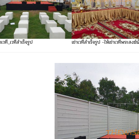
่าเวที_เวทีสำเร็จรูป
เช่าเวทีสำเร็จรูป -ให้เช่าเวทีพระสงฆ์นั
สูง60ซ.ม.