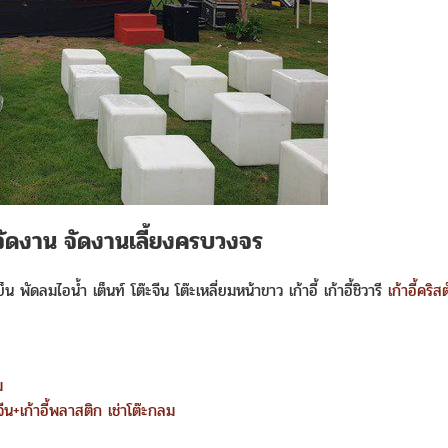
ณ์จัดงาน จัดงานเลี้ยงครบวงจร
 พัดลมไอน้ำ เต็นท์ โต๊ะจีน โต๊ะเหลี่ยมหน้าขาว เก้าอี้ เก้าอี้ชิวารี
เก้าอี้คริส
ม
ะจีน+เก้าอี้พลาสติก
เช่าโต๊ะกลม