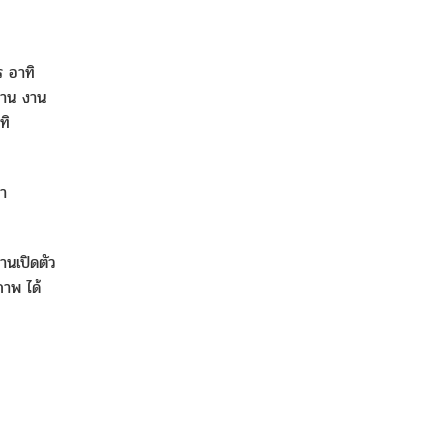
 อาทิ
าน งาน
ทิ
มา
านเปิดตัว
ภาพ ได้