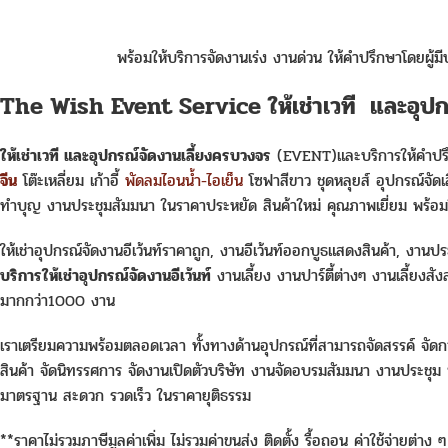
พร้อมให้บริการจัดงานเร่ง งานด่วน ให้คำปรึกษาโดยผู้มี
The Wish Event Service ให้เช่าเวที และอุปก
ให้เช่าเวที และอุปกรณ์จัดงานเลี้ยงครบวงจร
(EVENT)และบริการให้คำปรึก
จีน
โต๊ะเหลี่ยม เก้าอี้
พัดลมไอนน้ำ-ไอเย็น
โซฟาสีขาว ชุดหลุยส์ อุปกรณ์จัดเ
ทำบุญ งานประชุมสัมมนา ในราคาประหยัด สินค้าใหม่ คุณภาพเยี่ยม พร้อมให
ให้เช่าอุปกรณ์จัดงานอีเว้นท์ราคาถูก, งานอีเว้นท์ออกบูธแสดงสินค้า, งานประช
บริการให้เช่าอุปกรณ์จัดงานอีเว้นท์
งานเลี้ยง งานปาร์ตี้ต่างๆ งานเลี้ยงสัง
มากกว่า1000 งาน
เราเตรียมความพร้อมตลอดเวลา ทั้งทางด้านอุปกรณ์ที่สามารถจัดสรรค์ จัดกา
สินค้า จัดนิทรรศการ จัดงานเปิดตัวบริษัท งานจัดอบรมสัมมนา งานประชุม
มาตรฐาน สะดวก รวดเร็ว ในราคายุติธรรม
**ราคาไม่รวมภาษีมูลค่าเพิ่ม ไม่รวมค่าขนส่ง ติดตั้ง รื้อถอน ค่าใช้จ่ายต่า