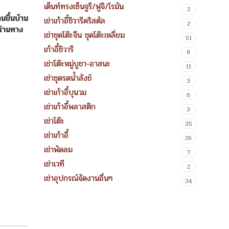
เต็นท์ทรงเซ็นจูรี/ฟูจิ/โรมัน
2
นขึ้นบ้าน
เช่าเก้าอี้ชิวารีคริสตัล
2
ผ่านทาง
เช่าชุดโต๊ะจีน ชุดโต๊ะเหลี่ยม
51
เก้าอี้ชิวารี
8
เช่าโต๊ะหมู่บูชา-อาสนะ
11
เช่าชุดรดน้ำสังข์
3
เช่าเก้าอี้บุนวม
6
เช่าเก้าอี้พลาสติก
3
เช่าโต๊ะ
35
เช่าเก้าอี้
26
เช่าพัดลม
7
เช่าเวที
2
เช่าอุปกรณ์จัดงานอื่นๆ
34