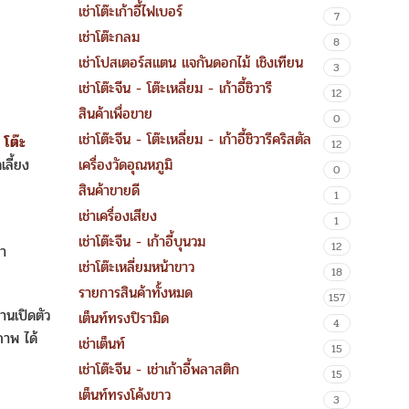
เช่าโต๊ะเก้าอี้ไฟเบอร์
7
เช่าโต๊ะกลม
8
เช่าโปสเตอร์สแตน แจกันดอกไม้ เชิงเทียน
3
เช่าโต๊ะจีน - โต๊ะเหลี่ยม - เก้าอี้ชิวารี
12
สินค้าเพื่อขาย
0
เช่าโต๊ะจีน - โต๊ะเหลี่ยม - เก้าอี้ชิวารีคริสตัล
์
โต๊ะ
12
ลี้ยง
เครื่องวัดอุณหภูมิ
0
สินค้าขายดี
1
เช่าเครื่องเสียง
1
เช่าโต๊ะจีน - เก้าอี้บุนวม
12
มา
เช่าโต๊ะเหลี่ยมหน้าขาว
18
รายการสินค้าทั้งหมด
157
านเปิดตัว
เต็นท์ทรงปิรามิด
4
ภาพ ได้
เช่าเต็นท์
15
เช่าโต๊ะจีน - เช่าเก้าอี้พลาสติก
15
เต็นท์ทรงโค้งขาว
3