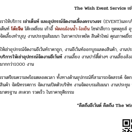
The Wish Event Service เช่า
เราให้บริการ
เช่าเต็นท์ และอุปกรณ์จัดงานเลี้ยงครบวงจร
(EVENT)และบริก
เต็นท์
โต๊ะจีน
โต๊ะเหลี่ยม เก้าอี้
พัดลมไอนน้ำ-ไอเย็น
โซฟาสีขาว ชุดหลุยส์ อุ
จัดเลี้ยงทำบุญ งานประชุมสัมมนา ในราคาประหยัด สินค้าใหม่ คุณภาพเยี่ยม
ให้เช่าอุปกรณ์จัดงานอีเว้นท์ราคาถูก, งานอีเว้นท์ออกบูธแสดงสินค้า, งานประช
บริการให้เช่าอุปกรณ์จัดงานอีเว้นท์
งานเลี้ยง งานปาร์ตี้ต่างๆ งานเลี้ยงสัง
มากกว่า1000 งาน
เราเตรียมความพร้อมตลอดเวลา ทั้งทางด้านอุปกรณ์ที่สามารถจัดสรรค์ จัดกา
สินค้า จัดนิทรรศการ จัดงานเปิดตัวบริษัท งานจัดอบรมสัมมนา งานประชุม
มาตรฐาน สะดวก รวดเร็ว ในราคายุติธรรม
“คิดถึงอีเว้นต์ คิดถึง The W