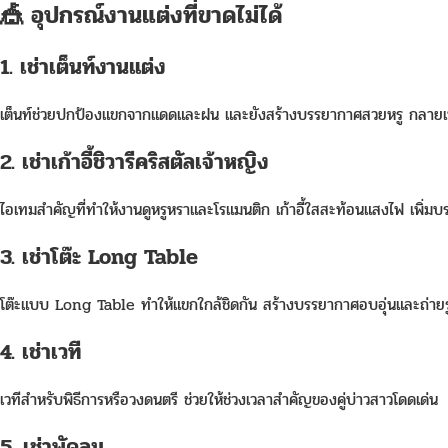
🎪 อุปกรณ์งานแต่งที่ขาดไม่ได้
1. เช่าเต็นท์งานแต่ง
เต็นท์ช่วยปกป้องแขกจากแดดและฝน และยังสร้างบรรยากาศสวยหรู กลายเป
2. เช่าเก้าอี้ชิวารีคริสตัลเจ้าหญิง
ไอเทมสำคัญที่ทำให้งานดูหรูหราและโรแมนติก เก้าอี้ใสสะท้อนแสงไฟ เพิ่ม
3. เช่าโต๊ะ Long Table
โต๊ะแบบ Long Table ทำให้แขกใกล้ชิดกัน สร้างบรรยากาศอบอุ่นและถ่า
4. เช่าเวที
เวทีสำหรับพิธีการหรือวงดนตรี ช่วยให้ช่วงเวลาสำคัญของคู่บ่าวสาวโดดเด่น
5. เช่าพัดลม