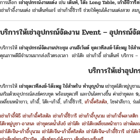
การเลือก
เช่าอุปกรณ์งานแต่ง
เช่น
เต็นท์, โต๊ะ Long Table, เก้าอี้ชิวาร
เช่าเก้าอี้งานแต่ง เช่าเต็นท์แอร์ เช่าเก้าอี้ชิวารี ช่วยให้คุณได้งานแต่ง
บริการให้เช่าอุปกรณ์จัดงาน Event – อุปกรณ์จั
บริการให้
เช่าอุปกรณ์จัดงานประชุม งานอีเว้นต์ ชุดเวทีสงฆ์-โต๊ะหมู ใช้ส
คุณภาพดีมีจำนวนมากส่งเร็วตรงเวลา เช่าโต๊ะ เช่าเก้าอี้ เช่าเต็นท์ บริการ – เช่า
บริการให้เช่าอุป
บริการให้
เช่าชุดเวทีสงฆ์-โต๊ะหมู ใช้สำหรับ ทำบุญบ้าน เ
ช่าชุดโต๊ะหมู่บูช
เสริมด้วยอุปกรณ์สงฆ์ครบชุด พร้อมชุดเวที และบันไดทางขึ้น ค่าเช่าชุดละ
9,
เหลี่ยมหน้าขาว, เก้าอี้, โต๊ะ+เก้าอี้, เก้าอี้ชิวารี,
เก้าอี้คริสตัล
, โซฟาสีขาว, ร่ม
เช่าเก้าอี้พิธี
เช่าเก้าอี้คริสตัล
เช่าเก้าอี้ชิวารี
เช่าเก้าอี้บุนวม
เช่าเก้าอี้พลาสติก
โต๊ะหมู่บูชา-อาสนะ
เช่าชุดรดน้ำสังข์
เช่าโต๊ะ
เช่าโต๊ะเหลี่ยมหน้าขาว
เช่าพัดล
เช่าโต๊ะจีน+เก้าอี้บุนวม
เช่าโต๊ะจีน+เก้าอี้คริสตัล
เช่าโต๊ะจีน+เก้าอี้ชิวารี
เช่าโต๊
เช่าเต็นท์ทรงปิรามิด
เต็นท์ทรงโค้งขาว
เต็นท์ทรงเซ็นจูรี