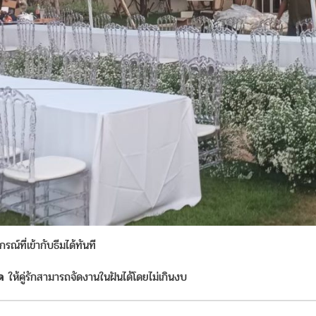
็นท์, โต๊ะ, เก้าอี้ชิวารี, เวที, พัดลม, ถาดอุ่นอาหาร และอุปกรณ์ตกแต่งอื่น 
สวยและสมบูรณ์
้
สถานที่ การเช่าอุปกรณ์ช่วยให้คู่รัก:
ที่เข้ากับธีมได้ทันที
ด
ให้คู่รักสามารถจัดงานในฝันได้โดยไม่เกินงบ