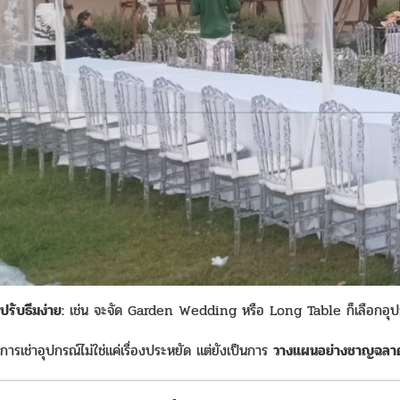
แขกทุกคนจะจดจำ
ด้วยแนวคิดนี้ คู่รักหลายคู่หันมาเลือก
เช่าอุปกรณ์งานแต่ง
แทนการซื้อ ทั้งเต
The Wish Tent
ซึ่งช่วยประหยัดงบ แต่ยังคงสร้างบรรยากาศงานแต่งที่
💰 ทำไมการเช่าอุปกรณ์งานแต่งถึงสำคัญในยุคนี
ค่าใช้จ่ายจัดงานแต่งงานเพิ่มขึ้นทุกปี ทั้งค่าอาหาร, ค่าอุปกรณ์, ดอกไม้, และ
ลดต้นทุน:
ไม่ต้องซื้อของที่ใช้ครั้งเดียว
สะดวก:
มีอุปกรณ์ครบครันและได้มาตรฐาน
ปรับธีมง่าย:
เช่น จะจัด Garden Wedding หรือ Long Table ก็เลือกอุปกรณ์
การเช่าอุปกรณ์ไม่ใช่แค่เรื่องประหยัด แต่ยังเป็นการ
วางแผนอย่างชาญฉลา