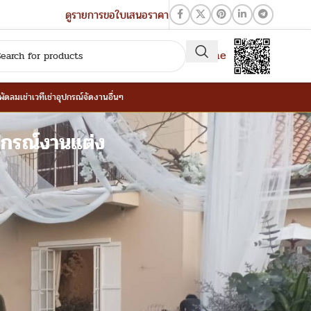
ดูรายการขอใบเสนอราคา
QR-Line
าพัดลม
เช่าเวที
เช่าอุปกรณ์จัดงานอื่นๆ
ปกรณ์งานแต่ง
บทความและผลงาน ล่าสุด
ผืนฟ้าแห่งคำสัญญา: ทำไมการ “เช่าเต็นท์” กับ
The Wish Event Service ถึงเป็นการปกป้อง
จุบัน การ
ทุกความทรงจำที่ไม่เคยถูกทำลาย
ุ่นที่