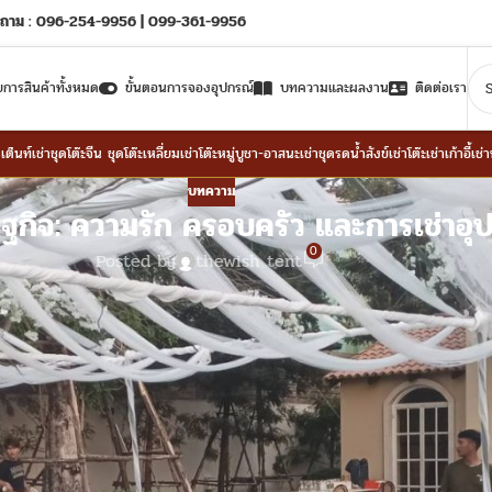
ถาม : 096-254-9956 | 099-361-9956
ยการสินค้าทั้งหมด
ขั้นตอนการจองอุปกรณ์
บทความและผลงาน
ติดต่อเรา
าเต็นท์
เช่าชุดโต๊ะจีน ชุดโต๊ะเหลี่ยม
เช่าโต๊ะหมู่บูชา-อาสนะ
เช่าชุดรดน้ำสังข์
เช่าโต๊ะ
เช่าเก้าอี้
เช่
บทความ
ฐกิจ: ความรัก ครอบครัว และการเช่าอุ
0
Posted by
thewish tent
จัดงานแต่งงานถือเป็นหนึ่งในช่วงเวลาที่สำคัญที่สุดของชีวิต แต่ในยุคเศรษฐกิจปัจ
ไม่ใช่สิ่งสำคัญที่สุด
สิ่งที่สำคัญคือ
ความรัก ครอบครัว และบรรยากาศอบอ