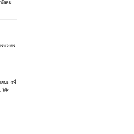
่าพัดลม
นครบวงจร
าสนะ 9ที่
 โต๊ะ