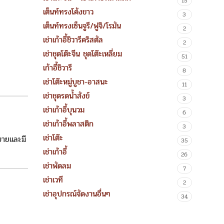
15
เต็นท์ทรงโค้งขาว
3
เต็นท์ทรงเซ็นจูรี/ฟูจิ/โรมัน
2
เช่าเก้าอี้ชิวารีคริสตัล
2
เช่าชุดโต๊ะจีน ชุดโต๊ะเหลี่ยม
51
เก้าอี้ชิวารี
8
เช่าโต๊ะหมู่บูชา-อาสนะ
11
เช่าชุดรดน้ำสังข์
3
เช่าเก้าอี้บุนวม
6
เช่าเก้าอี้พลาสติก
3
เช่าโต๊ะ
สบายและมี
35
เช่าเก้าอี้
26
เช่าพัดลม
7
เช่าเวที
2
เช่าอุปกรณ์จัดงานอื่นๆ
34