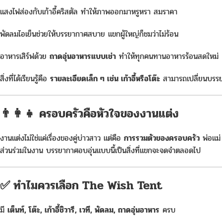
แสงไฟส่องกับเก้าอี้คริสตัล ทำให้ภาพออกมาหรูหรา สมราคา
พัดลมไอเย็นช่วยให้บรรยากาศสบาย แขกผู้ใหญ่ก็ชมว่าไม่ร้อน
อาหารเสิร์ฟด้วย
ถาดอุ่นอาหารแบบเช่า
ทำให้ทุกคนทานอาหารร้อนสดใหม่
สิ่งที่ได้เรียนรู้คือ
รายละเอียดเล็ก ๆ เช่น เก้าอี้หรือโต๊ะ
สามารถเปลี่ยนบรรยา
👨‍👩‍👧 ครอบครัวคือหัวใจของงานแต่ง
งานแต่งไม่ใช่แค่เรื่องของคู่บ่าวสาว แต่คือ
การรวมตัวของครอบครัว
พ่อแม่ 
ส่วนร่วมในงาน บรรยากาศอบอุ่นแบบนี้เป็นสิ่งที่แขกจะจดจำตลอดไป
✅ ทำไมควรเลือก The Wish Tent
มี
เต็นท์, โต๊ะ, เก้าอี้ชิวารี, เวที, พัดลม, ถาดอุ่นอาหาร
ครบ