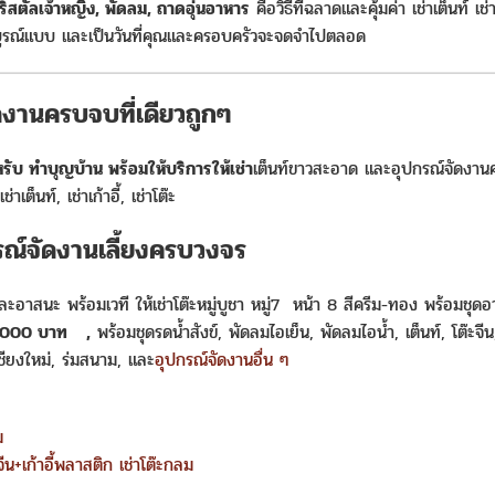
ีคริสตัลเจ้าหญิง, พัดลม, ถาดอุ่นอาหาร
คือวิธีที่ฉลาดและคุ้มค่า เช่าเต็นท์ เช
สวย สมบูรณ์แบบ และเป็นวันที่คุณและครอบครัวจะจดจำไปตลอด
ดงานครบจบที่เดียวถูกๆ
ำหรับ ทำบุญบ้าน
พร้อมให้บริการให้เช่า
เต็นท์ขาวสะอาด และอุปกรณ์จัดงา
เต็นท์, เช่าเก้าอี้, เช่าโต๊ะ
กรณ์จัดงานเลี้ยงครบวงจร
าและอาสนะ พร้อมเวที ให้เช่าโต๊ะหมู่บูชา หมู่7 หน้า 8 สีครีม-ทอง พร้อมชุดอ
000 บาท
,
พร้อมชุดรดน้ำสังข์, พัดลมไอเย็น, พัดลมไอน้ำ, เต็นท์, โต๊ะจีน,
เชียงใหม่, ร่มสนาม, และ
อุปกรณ์จัดงานอื่น ๆ
ม
ะจีน+เก้าอี้พลาสติก
เช่าโต๊ะกลม