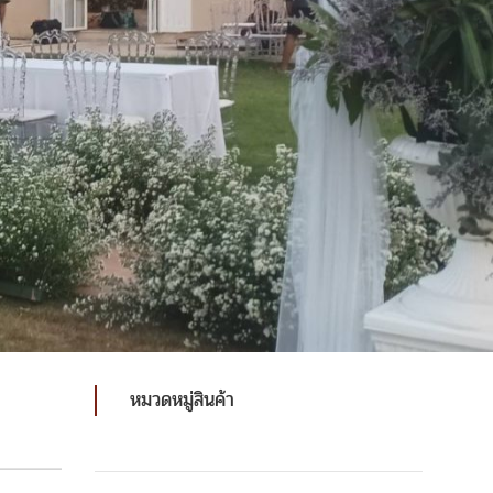
โครงสร้างแห่งความผูกพัน: เหตุผลที่การ “เช่า
เต็นท์” คือการสร้าง ‘บ้านชั่วคราว’ ที่เปี่ยมด้วยไอ
อุ่นและรอยยิ้ม | The Wish Event Service
ๆ จาก
ร่มเงาแห่งความทรงจำ: ทำไมการ “เช่าเต็นท์” ถึง
เป็นมากกว่าการบังแดดบังฝน ในวันสำคัญของคุณ
| The Wish Event Service
จัดงานทั้งที เลือก “เช่าเก้าอี้” อย่างไรให้งานเป๊ะ
ปัง แขกประทับใจตั้งแต่แรกนั่ง | The Wish
Event Service
เช่าเก้าอี้งานแต่ง ครบทุกสไตล์ ตอบโจทย์งานแต่ง
ยุคใหม่ พร้อมบริการเช่าเก้าอี้จัดงาน และเช่าเก้าอี้
ชิวารีแบบมืออาชีพ
หมวดหมู่สินค้า