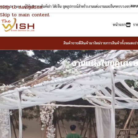
สอบ
Skip to navigation
e Wish Tent : ผู้ให้บริการเต้นท์เช่า โต๊ะจีน ชุดอุปกรณ์สำหรับงานแต่งงานและอื่นๆครบวงจร
Skip to main content
หน้าแรก
รา
สินค้าขายดี
สินค้ามาใหม่
รายการสินค้าทั้งหมด
เช่
งานแต่งในยุคเศรษ
เช่าเต็นท์ เช่าพัดลม เช่าเก้าอี้งานแต่ง เช่าเต็นท์แอร์ เช่าเก้าอี้ชิวารี การ
วางแผนงานแต่งอาจไม่ง่ายเหมือนเดิม คู่รักหลายคู่เริ่มตระหนักว่า
ความหรูหรา