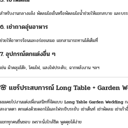
สำหรับงานกลางแจ้ง พัดลมไอเย็นหรือพัดลมไอน้ำช่วยให้แขกสบาย และบรร
6. เช่าถาดอุ่นอาหาร
ช่วยให้อาหารร้อนและอร่อยเสมอ แขกสามารถทานได้เต็มที่
7. อุปกรณ์ตกแต่งอื่น ๆ
เช่น ผ้าคลุมโต๊ะ, โคมไฟ, แสงไฟประดับ, ฉากหลังงาน ฯลฯ
🌸 แชร์ประสบการณ์ Long Table + Garden 
ผมเคยไปงานแต่งเพื่อนสนิทที่จัดแบบ
Long Table Garden Wedding
กล
สะอาดตา ตกแต่งด้วยดอกไม้และไฟระยิบระยับ เช่าเต็นท์ เช่าพัดลม เช่าเก้าอี้งาน
แขกทุกคนชื่นชอบ เพราะนั่งใกล้ชิด พูดคุยได้ง่าย