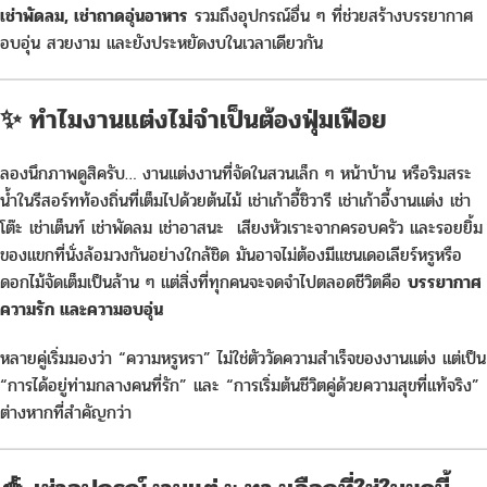
เช่าพัดลม, เช่าถาดอุ่นอาหาร
รวมถึงอุปกรณ์อื่น ๆ ที่ช่วยสร้างบรรยากาศ
อบอุ่น สวยงาม และยังประหยัดงบในเวลาเดียวกัน
✨ ทำไมงานแต่งไม่จำเป็นต้องฟุ่มเฟือย
ลองนึกภาพดูสิครับ… งานแต่งงานที่จัดในสวนเล็ก ๆ หน้าบ้าน หรือริมสระ
น้ำในรีสอร์ทท้องถิ่นที่เต็มไปด้วยต้นไม้ เช่าเก้าอี้ชิวารี เช่าเก้าอี้งานแต่ง เช่า
โต๊ะ เช่าเต็นท์ เช่าพัดลม เช่าอาสนะ เสียงหัวเราะจากครอบครัว และรอยยิ้ม
ของแขกที่นั่งล้อมวงกันอย่างใกล้ชิด มันอาจไม่ต้องมีแชนเดอเลียร์หรูหรือ
ดอกไม้จัดเต็มเป็นล้าน ๆ แต่สิ่งที่ทุกคนจะจดจำไปตลอดชีวิตคือ
บรรยากาศ
ความรัก และความอบอุ่น
หลายคู่เริ่มมองว่า “ความหรูหรา” ไม่ใช่ตัววัดความสำเร็จของงานแต่ง แต่เป็น
“การได้อยู่ท่ามกลางคนที่รัก” และ “การเริ่มต้นชีวิตคู่ด้วยความสุขที่แท้จริง”
ต่างหากที่สำคัญกว่า