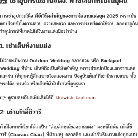
🎪 เช่าอุปกรณ์งานแต่ง: ทางเลือกที่ใช่ในยุคนี้
การเช่าอุปกรณ์คือ
คีย์เวิร์ดสำคัญของการจัดงานแต่งยุค 2025
เพราะมัน
ตอบโจทย์ทั้งความสวย ความสะดวก และการประหยัดค่าใช้จ่าย ลองมาดูกัน
ว่าอุปกรณ์ที่ขาดไม่ได้ในงานแต่งมีอะไรบ้าง
1. เช่าเต็นท์งานแต่ง
ไม่ว่าจะเป็นงาน
Outdoor Wedding
กลางสวน หรือ
Backyard
Wedding
ที่บ้าน เต็นท์ถือเป็นหัวใจสำคัญ เพราะช่วยปกป้องแขกจากแดด
และฝน ให้ทุกคนรู้สึกสบายใจตลอดงาน ปัจจุบันเต็นท์ที่เช่ามีหลายแบบ ทั้ง
ทรงโค้ง ทรงจั่ว หรือเต็นท์ผ้าใบโปร่งที่ดูหรูหรา
👉 ดูรายละเอียดเพิ่มเติมได้ที่
thewish-tent.com
2. เช่าเก้าอี้ชิวารี
ถ้ามีไอเทมที่เรียกได้ว่าเป็น “สัญลักษณ์ของงานแต่ง” คงหนีไม่พ้น
เก้าอี้ชิ
วารี (Chiavari Chair)
ที่เรียบหรู คลาสสิก และเข้ากับธีมงานแต่งทุกแบบ