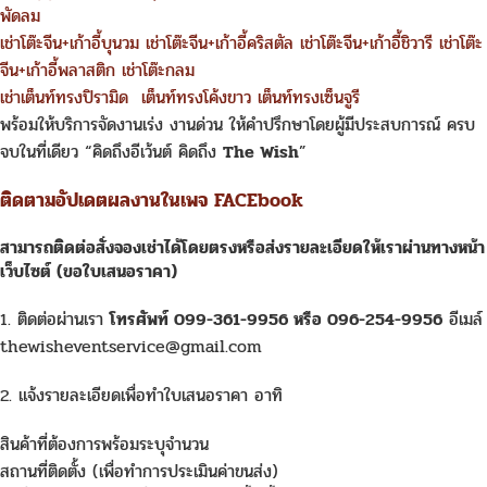
พัดลม
เช่าโต๊ะจีน+เก้าอี้บุนวม
เช่าโต๊ะจีน+เก้าอี้คริสตัล
เช่าโต๊ะจีน+เก้าอี้ชิวารี
เช่าโต๊ะ
จีน+เก้าอี้พลาสติก
เช่าโต๊ะกลม
เช่าเต็นท์ทรงปิรามิด
เต็นท์ทรงโค้งขาว
เต็นท์ทรงเซ็นจูรี
พร้อมให้บริการจัดงานเร่ง งานด่วน ให้คำปรึกษาโดยผู้มีประสบการณ์ ครบ
จบในที่เดียว “คิดถึงอีเว้นต์ คิดถึง
The Wish
”
ติดตามอัปเดตผลงานในเพจ FACEbook
สามารถติดต่อสั่งจอง
เช่า
ได้โดยตรงหรือส่งรายละเอียดให้เราผ่านทางหน้า
เว็บไซต์ (ขอใบเสนอราคา)
1. ติดต่อผ่านเรา
โทรศัพท์ 099-361-9956 หรือ 096-254-9956
อีเมล์
thewisheventservice@gmail.com
2. แจ้งรายละเอียดเพื่อทำใบเสนอราคา อาทิ
สินค้าที่ต้องการพร้อมระบุจำนวน
สถานที่ติดตั้ง (เพื่อทำการประเมินค่าขนส่ง)