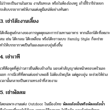
ไม่ว่าจะเป็นงานในสวน งานริมทะเล หรือในห้องโถงหรู เก้าอี้ชิวารีช่วยยก
ระดับบรรยากาศให้งานแต่งดูมีเสน่ห์อย่างทันตา
3. เช่าโต๊ะงานเลี้ยง
โต๊ะคือศูนย์กลางของการพูดคุยและการร่วมทานอาหาร หากเลือกโต๊ะที่เหมาะ
สม เช่น โต๊ะกลม โต๊ะเหลี่ยม หรือโต๊ะยาวแบบ Family Style ก็จะช่วย
ทำให้บรรยากาศเป็นกันเองและอบอุ่นยิ่งขึ้น
4. เช่าเวที
เวทีคือจุดที่คู่บ่าวสาวยืนเคียงข้างกัน มอบคำสัญญาต่อหน้าครอบครัวและ
แขก การมีเวทีที่ตกแต่งอย่างพอดี ไม่ต้องใหญ่โต แต่ดูอบอุ่น จะช่วยให้ช่วง
เวลานั้นกลายเป็นความทรงจำที่สวยงาม
5. เช่าพัดลม
โดยเฉพาะงานแต่ง Outdoor ในเมืองไทย
พัดลมไอเย็นหรือพัดลมไอน้ำ