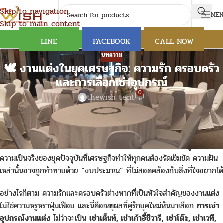
Skip to navigation
ME
Skip to main content
LINE
FACEBOOK
CALL NOW
บทความ
🕊️ งานแต่งในยุคเศรษฐกิจ: ความรัก ครอบครัว
และการเลือกเช่าอุปกรณ์
0
thewish tent
เช่าเก้าอี้ชิวารี เช่าเก้าอี้งานแต่ง เช่าโต๊ะ เช่าเต็นท์ เช่าพัดลม เช่าอาสนะ งาน
แต่งงาน… สำหรับใครหลายคน มันคือ
“วันสำคัญที่สุดในชีวิต”
วันที่เต็มไป
ด้วยความฝัน ความโรแมนติก และความหมายของการเริ่มต้นชีวิตคู่ แต่ใน
ความเป็นจริงของยุคปัจจุบันที่เศรษฐกิจทำให้ทุกคนต้องรัดเข็มขัด ความฝัน
เหล่านั้นอาจถูกท้าทายด้วย “งบประมาณ” ที่ไม่สอดคล้องกับสิ่งที่ใจอยากได้
อย่างไรก็ตาม ความรักและครอบครัวต่างหากที่เป็นหัวใจสำคัญของงานแต่ง
ไม่ใช่ความหรูหราฟุ่มเฟือย และนี่คือเหตุผลที่คู่รักยุคใหม่หันมาเลือก
การเช่า
อุปกรณ์งานแต่ง
ไม่ว่าจะเป็น
เช่าเต็นท์, เช่าเก้าอี้ชิวารี, เช่าโต๊ะ, เช่าเวที,