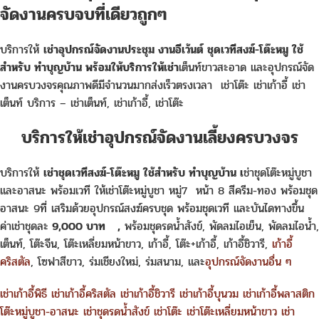
จัดงานครบจบที่เดียวถูกๆ
บริการให้
เช่าอุปกรณ์จัดงานประชุม งานอีเว้นต์ ชุดเวทีสงฆ์-โต๊ะหมู ใช้
สำหรับ ทำบุญบ้าน
พร้อมให้บริการให้เช่า
เต็นท์ขาวสะอาด และอุปกรณ์จัด
งานครบวงจรคุณภาพดีมีจำนวนมากส่งเร็วตรงเวลา เช่าโต๊ะ เช่าเก้าอี้ เช่า
เต็นท์ บริการ – เช่าเต็นท์, เช่าเก้าอี้, เช่าโต๊ะ
บริการให้เช่าอุปกรณ์จัดงานเลี้ยงครบวงจร
บริการให้
เช่าชุดเวทีสงฆ์-โต๊ะหมู ใช้สำหรับ ทำบุญบ้าน เ
ช่าชุดโต๊ะหมู่บูชา
และอาสนะ พร้อมเวที ให้เช่าโต๊ะหมู่บูชา หมู่7 หน้า 8 สีครีม-ทอง พร้อมชุด
อาสนะ 9ที่ เสริมด้วยอุปกรณ์สงฆ์ครบชุด พร้อมชุดเวที และบันไดทางขึ้น
ค่าเช่าชุดละ
9,000 บาท
,
พร้อมชุดรดน้ำสังข์, พัดลมไอเย็น, พัดลมไอน้ำ,
เต็นท์, โต๊ะจีน, โต๊ะเหลี่ยมหน้าขาว, เก้าอี้, โต๊ะ+เก้าอี้, เก้าอี้ชิวารี,
เก้าอี้
คริสตัล
, โซฟาสีขาว, ร่มเชียงใหม่, ร่มสนาม, และ
อุปกรณ์จัดงานอื่น ๆ
เช่าเก้าอี้พิธี
เช่าเก้าอี้คริสตัล
เช่าเก้าอี้ชิวารี
เช่าเก้าอี้บุนวม
เช่าเก้าอี้พลาสติก
โต๊ะหมู่บูชา-อาสนะ
เช่าชุดรดน้ำสังข์
เช่าโต๊ะ
เช่าโต๊ะเหลี่ยมหน้าขาว
เช่า