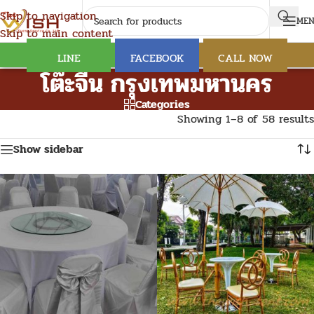
Skip to navigation
ME
Skip to main content
LINE
FACEBOOK
CALL NOW
โต๊ะจีน กรุงเทพมหานคร
Categories
Showing 1–8 of 58 results
Show sidebar