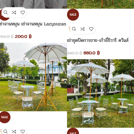
SALE
SALE
เช่าจานหมุน เช่าจานหมุน Lazysuzan
200.0
฿
250.0
฿
เช่าชุดปิดการขาย-เก้าอี้ชิวารี ควีนส์
880.0
฿
940.0
฿
SALE
SALE