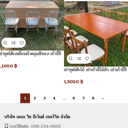
เช่าชุดโต๊ะเหลี่ยมผ้าคลุมสีทอง-เก้าอี้ชิ
วารี_คริสตัลเจ้าหญิง
1,100.0
฿
เช่าชุดโต๊ะไม้ เช่าเก้าอี้ไม้สัก เช่าเก้าอี้ชิ
วารี_Crossback
1,500.0
฿
1
2
3
4
…
6
7
8
→
บริษัท เดอะ วิช อีเว้นต์ เซอร์วิส จำกัด
เบอร์ติดต่อ: 096-254-9956