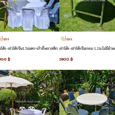
่าโต๊ะ-เช่าโต๊ะจีน1.5เมตร+เก้าอี้พลาสติก
เช่าโต๊ะ-เช่าโต๊ะจีนกลม-1.2ม.ไม่มีผ้าค
ุมผ้าสีขาว
180.0
฿
30.0
฿