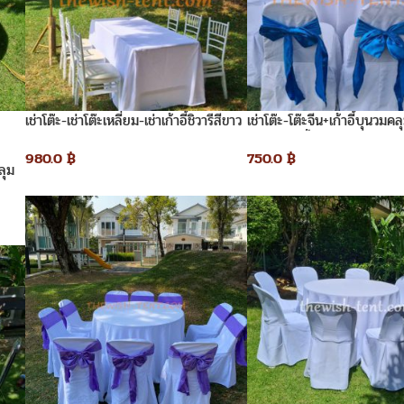
เช่าโต๊ะ-เช่าโต๊ะเหลี่ยม-เช่าเก้าอี้ชิวารีสีขาว
เช่าโต๊ะ-โต๊ะจีน+เก้าอี้บุนวมคล
ขาว+โบว์สีน้ำเงิน
980.0
฿
750.0
฿
ลุม