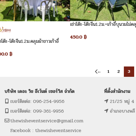
เช่าโต๊ะ-โต๊ะจีน1.2ม.+เก้าอี้บุนวมไม่คล
450.0
฿
่าโต๊ะ-โต๊ะจีน1.2ม.คลุมผ้าขาวเก้าอี้
าสติกไม่คลุมผ้า
00.0
฿
←
1
2
3
บริษัท เดอะ วิช อีเว้นต์ เซอร์วิส จำกัด
ที่ตั้งสำนักงาน
เบอร์ติดต่อ: 096-254-9956
21/25 หมู่ 4
เบอร์ติดต่อ: 099-361-9956
อำเภอบางพลี
thewisheventservice@gmail.com
Facebook : thewisheventservice