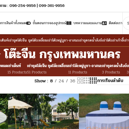
ถาม : 096-254-9956 | 099-361-9956
ยการสินค้าทั้งหมด
ขั้นตอนการจองอุปกรณ์
บทความและผลงาน
ติดต่อเรา
าเต็นท์
เช่าชุดโต๊ะจีน ชุดโต๊ะเหลี่ยม
เช่าโต๊ะหมู่บูชา-อาสนะ
เช่าชุดรดน้ำสังข์
เช่าโต๊ะ
เช่าเก้าอี้
เช่
โต๊ะจีน กรุงเทพมหานคร
้งหมด
เช่าเต็นท์
เช่าชุดโต๊ะจีน ชุดโต๊ะเหลี่ยม
เช่าโต๊ะหมู่บูชา-อาสนะ
เช่าชุดรดน้ำสังข์
เ
15 Products
51 Products
11 Products
3 Products
3
Show
8
24
36