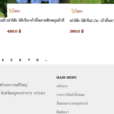
ุมผ้า
เช่าโต๊ะ-โต๊ะจีน+เก้าอี้พลาสติกคลุมผ้าสี
เช่าโต๊ะ-โต๊ะจีน1.2ม. เก้าอี้พ
ขาว+โบว์สีม่วง
คลุมผ้า
480.0
฿
380.0
฿
4
5
6
7
8
→
MAIN MENU
 ตำบลบางพลีใหญ่
หน้าแรก
 จังหวัดสมุทรปราการ 10540
รายการสินค้าทั้งหมด
ขั้นตอนการจองอุปกรณ์
ติดต่อเรา