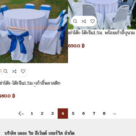
เช่าโต๊ะ-โต๊ะจีน1.5ม. พร้อมเก้าอี้บุนวม
คลุมผ้า
650.0
฿
เช่าโต๊ะ-โต๊ะจีน1.5ม.+เก้าอี้พลาสติก
คลุมผ้าสีขาว+โบว์สีน้ำเงิน
480.0
฿
←
1
2
3
4
5
6
7
8
→
บริษัท เดอะ วิช อีเว้นต์ เซอร์วิส จำกัด