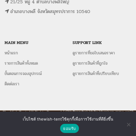
21/25 หมู่ 4 ตำบลบางพลีใหญ่
อำเภอบางพลี จังหวัดสมุทรปราการ 10540
MAIN MENU
SUPPORT LINK
หน้าแรก
ดูรายการที่ขอใบเสนอราคา
รายการสินค้าทั้งหมด
ดูรายการสินค้าที่ถูกใจ
ขั้นตอนการจองอุปกรณ์
ดูรายการสินค้าที่เปรียบเทียบ
ติดต่อเรา
The Wish Tent. All Rights Reserved. | ผู้ให้บริการเต็นท์ โต๊ะจีน โต๊ะหมู่บูชา-อาสนะ ชุดพิธี
งานแต่ง รวมถึงอุปกรณ์ต่างๆมากกว่า 100 รายการ ให้บริการทั้งในกรุงเทพและต่างจังหวัด
เว็บไซต์ thewish-tentใช้คุกกี้เพื่อการใช้งานที่ดียิ่งขึ้น
ติดต่อเรา
ยอมรับ
Shop
Wishlist
Compare