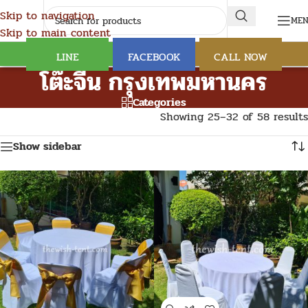
Skip to navigation
ME
Skip to main content
LINE
FACEBOOK
CALL NOW
โต๊ะจีน กรุงเทพมหานคร
Categories
Showing 25–32 of 58 results
Show sidebar