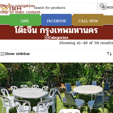
Skip to navigation
ME
Skip to main content
LINE
FACEBOOK
CALL NOW
โต๊ะจีน กรุงเทพมหานคร
Categories
Showing 41–48 of 58 results
Show sidebar