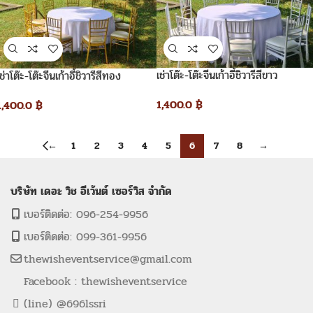
เช่าโต๊ะ-โต๊ะจีนเก้าอี้ชิวารีสีขาว
เช่าโต๊ะ-โต๊ะจีนเก้าอี้ชิวารีสีทอง
1,400.0
฿
1,400.0
฿
←
1
2
3
4
5
6
7
8
→
บริษัท เดอะ วิช อีเว้นต์ เซอร์วิส จำกัด
เบอร์ติดต่อ: 096-254-9956
เบอร์ติดต่อ: 099-361-9956
thewisheventservice@gmail.com
Facebook : thewisheventservice
(line) @696lssri