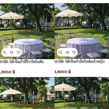
เช่าโต๊ะ-โต๊ะจีนเก้าอี้คริสตัลเจ้าหญิง
เช่าโต๊ะ-โต๊ะจีนเก้าอี้ชิวารีคริสตัล
1,600.0
฿
1,600.0
฿